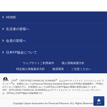
HOME
生活者の皆様へ
会員の皆様へ
日本FP協会について
ウェブサイトご利用条件
個人情報保護方針
特定個人情報基本方針
推奨環境
ご注意ください
®
®
、CFP
、CERTIFIED FINANCIAL PLANNER
、およびサーティファイド ファイナンシャル プ
®
ランナー
は、米国外においてはFinancial Planning Standards Board Ltd.(FPSB)の登録商標で、FPSBと
のライセンス契約の下に、日本国内においてはNPO法人日本FP協会が商標の使用を認めています。
AFP、AFFILIATED FINANCIAL PLANNERおよびアフィリエイテッド ファイナンシャル プランナー
は、NPO法人日本FP協会の登録商標です。
上へ
Copyright Japan Association for Financial Planners,
ALL Rights Reserved.