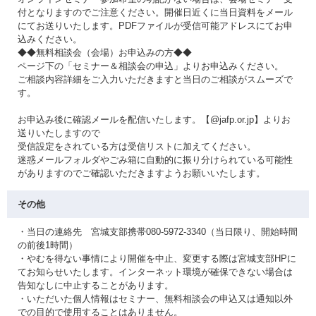
付となりますのでご注意ください。開催日近くに当日資料をメール
にてお送りいたします。PDFファイルが受信可能アドレスにてお申
込みください。
◆◆無料相談会（会場）お申込みの方◆◆
ページ下の「セミナー＆相談会の申込」よりお申込みください。
ご相談内容詳細をご入力いただきますと当日のご相談がスムーズで
す。
お申込み後に確認メールを配信いたします。【@jafp.or.jp】よりお
送りいたしますので
受信設定をされている方は受信リストに加えてください。
迷惑メールフォルダやごみ箱に自動的に振り分けられている可能性
がありますのでご確認いただきますようお願いいたします。
その他
・当日の連絡先 宮城支部携帯080-5972-3340（当日限り、開始時間
の前後1時間）
・やむを得ない事情により開催を中止、変更する際は宮城支部HPに
てお知らせいたします。インターネット環境が確保できない場合は
告知なしに中止することがあります。
・いただいた個人情報はセミナー、無料相談会の申込又は通知以外
での目的で使用することはありません。