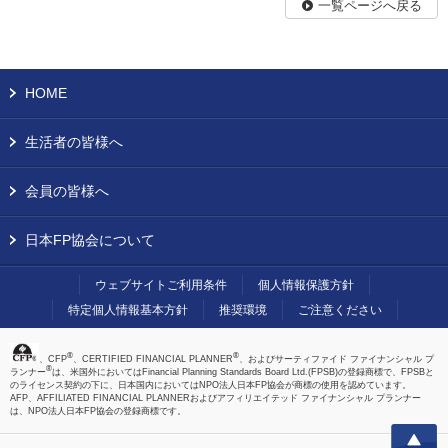
一覧ページへ戻る
HOME
生活者の皆様へ
会員の皆様へ
日本FP協会について
ウェブサイトご利用条件
個人情報保護方針
特定個人情報基本方針
推奨環境
ご注意ください
®
®
、CFP
、CERTIFIED FINANCIAL PLANNER
、およびサーティファイド ファイナンシャル プ
®
ランナー
は、米国外においてはFinancial Planning Standards Board Ltd.(FPSB)の登録商標で、FPSBと
のライセンス契約の下に、日本国内においてはNPO法人日本FP協会が商標の使用を認めています。
AFP、AFFILIATED FINANCIAL PLANNERおよびアフィリエイテッド ファイナンシャル プランナー
は、NPO法人日本FP協会の登録商標です。
上へ