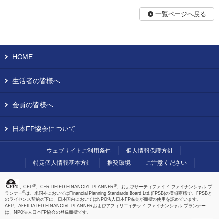
一覧ページへ戻る
HOME
生活者の皆様へ
会員の皆様へ
日本FP協会について
ウェブサイトご利用条件
個人情報保護方針
特定個人情報基本方針
推奨環境
ご注意ください
®
®
、CFP
、CERTIFIED FINANCIAL PLANNER
、およびサーティファイド ファイナンシャル プ
®
ランナー
は、米国外においてはFinancial Planning Standards Board Ltd.(FPSB)の登録商標で、FPSBと
のライセンス契約の下に、日本国内においてはNPO法人日本FP協会が商標の使用を認めています。
AFP、AFFILIATED FINANCIAL PLANNERおよびアフィリエイテッド ファイナンシャル プランナー
は、NPO法人日本FP協会の登録商標です。