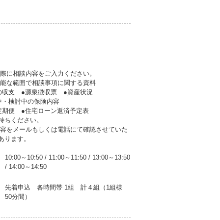
の際に相談内容をご入力ください。
可能な範囲で相談事項に関する資料
支 ●源泉徴収票 ●資産状況
・検討中の保険内容
期便 ●住宅ローン返済予定表
持ちください。
内容をメールもしくは電話にて確認させていた
あります。
10:00～10:50
/
11:00～11:50
/
13:00～13:50
/
14:00～14:50
先着申込 各時間帯 1組 計４組（1組様
50分間）