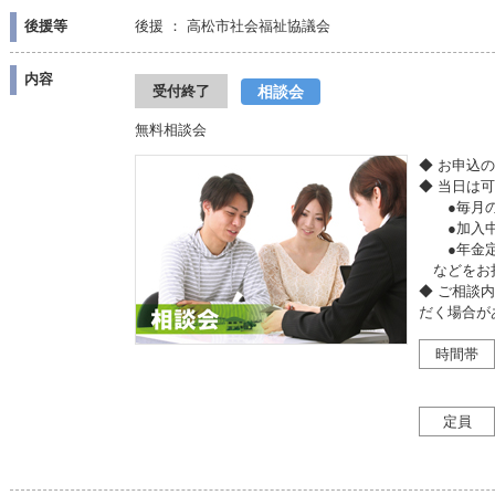
後援等
後援 ： 高松市社会福祉協議会
内容
相談会
受付終了
無料相談会
◆ お申込
◆ 当日は
●毎月の収
●加入中
●年金定
などをお
◆ ご相談
だく場合が
時間帯
定員