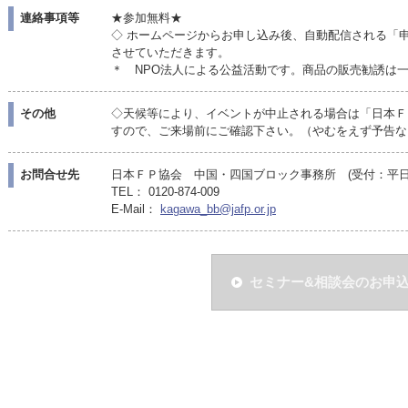
連絡事項等
★参加無料★
◇ ホームページからお申し込み後、自動配信される「
させていただきます。
＊ NPO法人による公益活動です。商品の販売勧誘は
その他
◇天候等により、イベントが中止される場合は「日本Ｆ
すので、ご来場前にご確認下さい。（やむをえず予告な
お問合せ先
日本ＦＰ協会 中国・四国ブロック事務所 (受付：平日10:
TEL： 0120-874-009
E-Mail：
kagawa_bb@jafp.or.jp
セミナー&相談会のお申