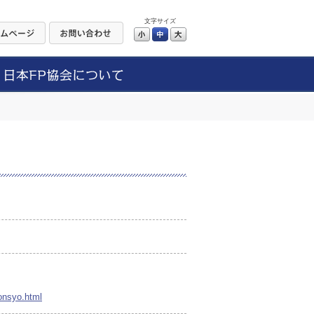
文字サイズ
小
中
大
onsyo.html