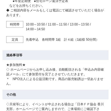
●年金定期便 ●住宅ローン返済予定表
などをお持ちください。
◆ ご相談内容をメールもしくは電話にて確認させていただく場合が
あります。
時間帯
10:00～10:50
/
11:00～11:50
/
13:00～13:50
/
14:00～14:50
定員
先着申込 各時間帯 1組 計４組（1組様 50分間）
連絡事項等
★参加無料★
◇ ホームページからお申し込み後、自動配信される「申込み内容確
認メール」にて参加受付を完了とさせていただきます。
＊ NPO法人による公益活動です。商品の販売勧誘は一切ありませ
ん。
その他
◇天候等により、イベントが中止される場合は「日本ＦＰ協会 香川
支部」ホームページでご案内しますので、ご来場前にご確認下さ