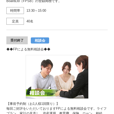
BoardLtd（FPSB）の登録商標です。
時間帯
13:30～15:00
定員
40名
相談会
受付終了
◆◆FPによる無料相談会◆◆
【事前予約制（お1人様1回限り）】
毎回ご好評をいただいておりますFPによる無料相談会です。ライフ
プラン、家計の見直し、資産運用、教育費、保険、ローン、相続、