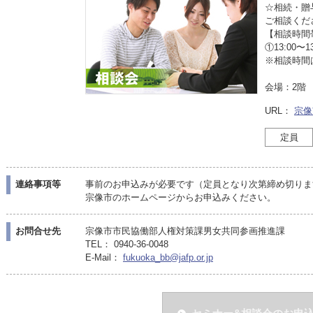
☆相続・贈
ご相談くだ
【相談時間
①13:00〜1
※相談時間
会場：2階 
URL：
宗像
定員
連絡事項等
事前のお申込みが必要です（定員となり次第締め切りま
宗像市のホームページからお申込みください。
お問合せ先
宗像市市民協働部人権対策課男女共同参画推進課
TEL： 0940-36-0048
E-Mail：
fukuoka_bb@jafp.or.jp