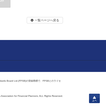
込み
一覧ページへ戻る
ndards Board Ltd.(FPSB)の登録商標で、FPSBとのライセ
上へ
 Association for Financial Planners,
ALL Rights Reserved.