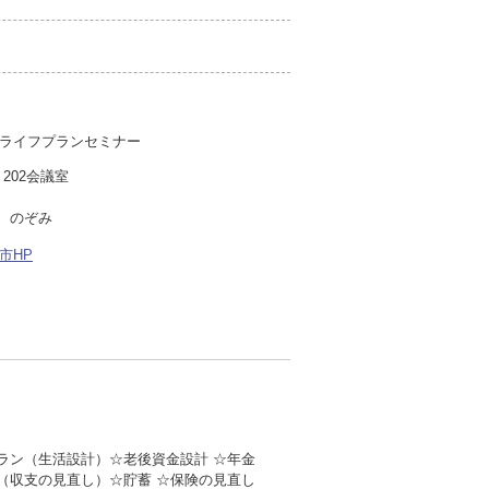
ライフプランセミナー
202会議室
 のぞみ
市HP
ラン（生活設計）☆老後資金設計 ☆年金
（収支の見直し）☆貯蓄 ☆保険の見直し