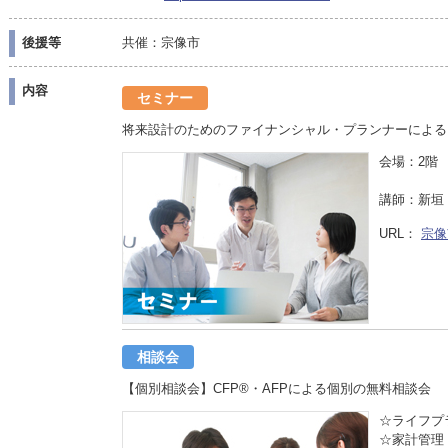
後援等
共催：宗像市
内容
セミナー
将来設計のためのファイナンシャル・プランナーによる
会場：2階 
講師：新垣
URL：
宗像
相談会
【個別相談会】CFP®・AFPによる個別の無料相談会
☆ライフプ
☆家計管理