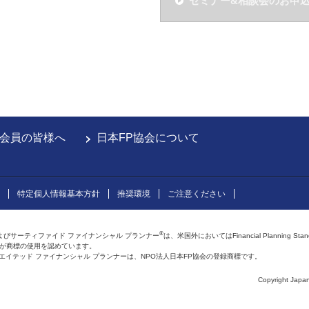
セミナー&相談会のお申
会員の皆様へ
日本FP協会について
特定個人情報基本方針
推奨環境
ご注意ください
®
よびサーティファイド ファイナンシャル プランナー
は、米国外においてはFinancial Planning Sta
会が商標の使用を認めています。
およびアフィリエイテッド ファイナンシャル プランナーは、NPO法人日本FP協会の登録商標です。
Copyright Japan