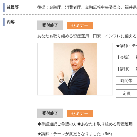
後援等
後援：金融庁、消費者庁、金融広報中央委員会、福井県
内容
セミナー
受付終了
あなたも取り組める資産運用 円安・インフレに備える
★講師・テ
【会場】 
【講師】 
時間帯
定員
セミナー
受付終了
◆手話通訳ご希望の方◆あなたも取り組める資産運用 
★講師・テーマが変更となりました（9/6）