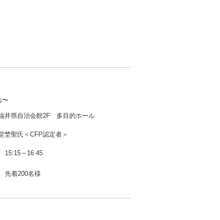
法〜
福井県自治会館2F 多目的ホール
堂埜聖氏＜CFP認定者＞
15:15～16:45
先着200名様