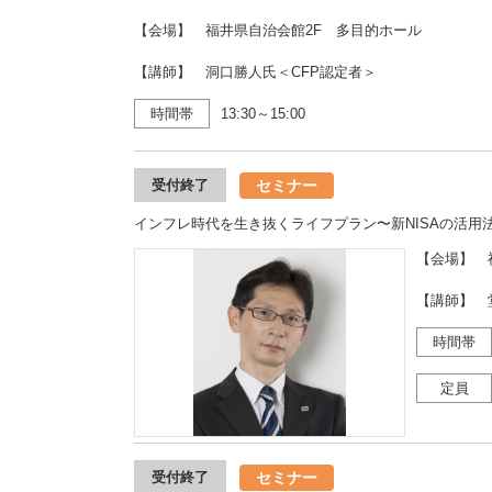
【会場】 福井県自治会館2F 多目的ホール
【講師】 洞口勝人氏＜CFP認定者＞
時間帯
13:30～15:00
セミナー
受付終了
インフレ時代を生き抜くライフプラン〜新NISAの活用
【会場】 
【講師】 
時間帯
定員
セミナー
受付終了