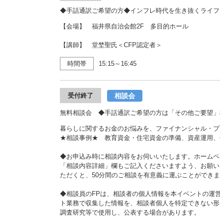
◆手話通訳ご希望の方◆インフレ時代を生き抜くライフプ
【会場】 福井県自治会館2F 多目的ホール
【講師】 堂埜聖氏＜CFP認定者＞
時間帯
15:15～16:45
相談会
受付終了
無料相談会 ◆手話通訳ご希望の方は「その他ご要望」
暮らしに関するお金のお悩みを、ファイナンシャル・プ
★相談事例★ 教育資金・住宅資金の準備、資産運用、
◆お申込み時に相談内容をお伺いいたします。ホームペ
「相談内容詳細」欄もご記入くださいますよう、お願い
ただくと、50分間のご相談を有意義に運ぶことができ
◆相談員のFPは、相談者の個人情報を本イベントの運
ト業務で収集した情報を、相談者個人を特定できない形
調査研究等で使用し、公表する場合があります。