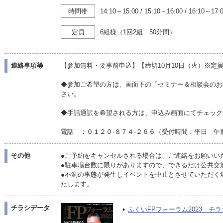
時間帯
14:10～15:00
/
15:10～16:00
/
16:10～17:
定員
6組様（1回2組 50分間）
連絡事項等
【参加無料・要事前申込】【締切10月10日（火）※定
◆参加ご希望の方は、画面下の「セミナー＆相談会のお
さい。
◆手話通訳を希望される方は、申込み画面にてチェック
電話 ：０１２０-８７４-２６６（受付時間：平日 午
その他
●ご予約をキャンセルされる場合は、ご連絡をお願いい
●駐車場台数に限りがありますので、できるだけ公共交
●不測の事態が発生しイベントを中止とさせていただく場
たします。
チラシデータ
ふくいFPフォーラム2023 チラシ（