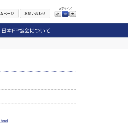
文字サイズ
小
中
大
u.html