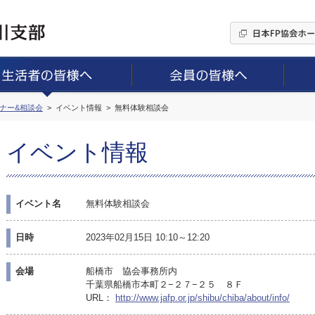
ミナー&相談会
イベント情報
無料体験相談会
イベント情報
イベント名
無料体験相談会
日時
2023年02月15日 10:10～12:20
会場
船橋市 協会事務所内
千葉県船橋市本町２−２７−２５ ８Ｆ
URL：
http://www.jafp.or.jp/shibu/chiba/about/info/