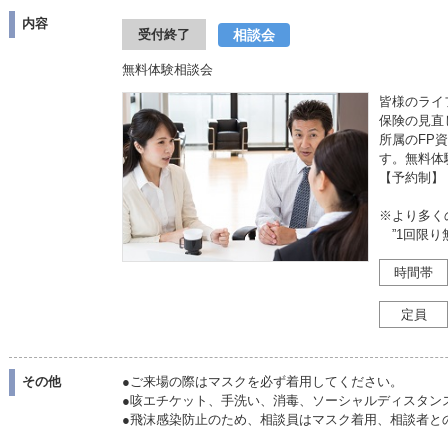
内容
相談会
受付終了
無料体験相談会
皆様のライ
保険の見直
所属のFP
す。無料体
【予約制】
※より多く
”1回限り
時間帯
定員
その他
●ご来場の際はマスクを必ず着用してください。
●咳エチケット、手洗い、消毒、ソーシャルディスタン
●飛沫感染防止のため、相談員はマスク着用、相談者と