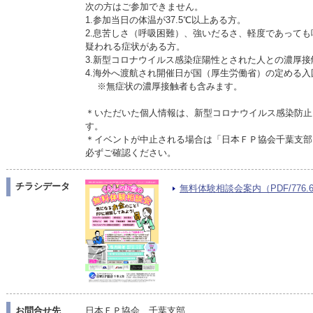
次の方はご参加できません。
1.参加当日の体温が37.5℃以上ある方。
2.息苦しさ（呼吸困難）、強いだるさ、軽度であって
疑われる症状がある方。
3.新型コロナウイルス感染症陽性とされた人との濃厚接
4.海外へ渡航され開催日が国（厚生労働省）の定める
※無症状の濃厚接触者も含みます。
＊いただいた個人情報は、新型コロナウイルス感染防止
す。
＊イベントが中止される場合は「日本ＦＰ協会千葉支部
必ずご確認ください。
チラシデータ
無料体験相談会案内（PDF/776.6
お問合せ先
日本ＦＰ協会 千葉支部