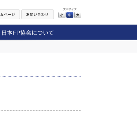
文字サイズ
小
中
大