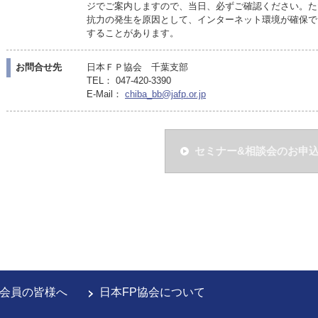
ジでご案内しますので、当日、必ずご確認ください。た
抗力の発生を原因として、インターネット環境が確保で
することがあります。
お問合せ先
日本ＦＰ協会 千葉支部
TEL： 047-420-3390
E-Mail：
chiba_bb@jafp.or.jp
セミナー&相談会のお申
会員の皆様へ
日本FP協会について