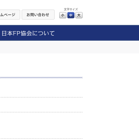
文字サイズ
小
中
大