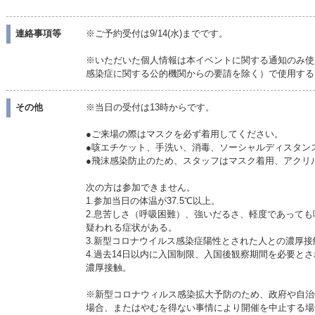
連絡事項等
※ご予約受付は9/14(水)までです。
※いただいた個人情報は本イベントに関する通知のみ使
感染症に関する公的機関からの要請を除く）で使用する
その他
※当日の受付は13時からです。
●ご来場の際はマスクを必ず着用してください。
●咳エチケット、手洗い、消毒、ソーシャルディスタン
●飛沫感染防止のため、スタッフはマスク着用、アクリ
次の方は参加できません。
1.参加当日の体温が37.5℃以上。
2.息苦しさ（呼吸困難）、強いだるさ、軽度であって
疑われる症状がある。
3.新型コロナウイルス感染症陽性とされた人との濃厚接
4.過去14日以内に入国制限、入国後観察期間を必要と
濃厚接触。
※新型コロナウィルス感染拡大予防のため、政府や自治
場合、またはやむを得ない事情により開催を中止する場