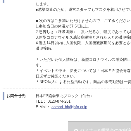
します。
●感染防止のため、運営スタッフもマスクを着用させて
■ 次の方はご参加いただけませんので、ご了承ください
1.参加当日の体温が37.5℃以上。
2.息苦しさ（呼吸困難）、強いだるさ、軽度であって
3.新型コロナウイルス感染症陽性とされた人との濃厚接
4.過去14日以内に入国制限、入国後観察期間を必要と
濃厚接触。
＊いただいた個人情報は、新型コロナウイルス感染防止
す。
＊イベントの中止、変更については「日本ＦＰ協会青森
日必ずご確認ください。
＊NPO法人による公益活動です。商品の販売勧誘は一
お問合せ先
日本FP協会東北ブロック（仙台）
TEL： 0120-874-251
E-Mail：
aomori_bb@jafp.or.jp
セミナー&相談会のお申