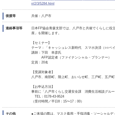
n/2/3/5284.html
後援等
共催：八戸市
連絡事項等
日本FP協会青森支部では、八戸市と共催でくらしに役
座」を開催します。
【セミナー】
テーマ：「キャッシュレス新時代 スマホ決済（○○ペ
講師：下田 幸彦氏
AFP認定者（ファイナンシャル・プランナー）
定員：20名
【受講対象者】
八戸市、南部町、階上町、おいらせ町、三戸町、五戸町
【お申込方法】
事前に「八戸市くらし交通安全課 消費生活相談グルー
TEL：0178-43-9524
（受付時間／平日8：15〜17：00）
その他
●ご来場の際は、マスク着用・手指消毒・ソーシャルデ