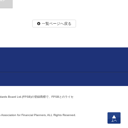
一覧ページへ戻る
ndards Board Ltd.(FPSB)の登録商標で、FPSBとのライセ
上へ
 Association for Financial Planners,
ALL Rights Reserved.