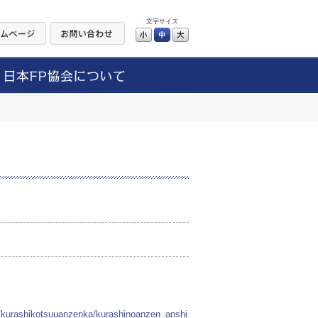
文字サイズ
小
中
大
u/kurashikotsuuanzenka/kurashinoanzen_anshi