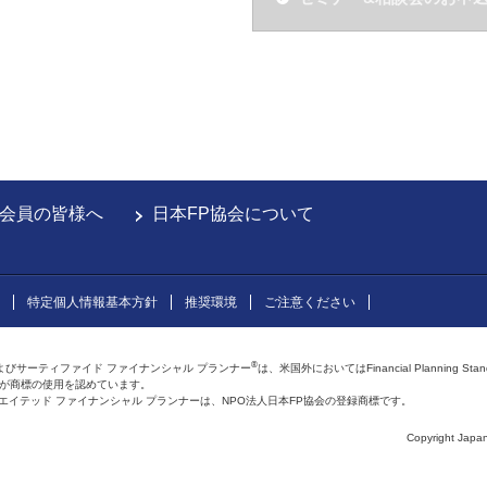
会員の皆様へ
日本FP協会について
特定個人情報基本方針
推奨環境
ご注意ください
®
よびサーティファイド ファイナンシャル プランナー
は、米国外においてはFinancial Planning Sta
会が商標の使用を認めています。
およびアフィリエイテッド ファイナンシャル プランナーは、NPO法人日本FP協会の登録商標です。
Copyright Japan