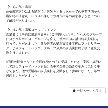
【午前の部：講演】
高橋義憲講師による講演で、講師をするにあたっての事前準備から
講演時の注意点、レジメの作り方や著作権等の留意事項などについ
て解説がありました。
【午後の部：講師ロールプレイング】
受講者には事前に講演内容を2つご準備いただき、4〜5人のグループ
に分かれ前半10分、グループを変えて後半10分の計2回講演実技を
行っていただきました。各受講者の講演実技終了後にファシリテー
ターよりフィードバック、グループ全員の講演実技終了後に意見交
換を行いました。
4回目の開催となった今回は29名の方に受講いただき、実際に講師と
して話しフィードバックを受ける事で自分の強みや弱みに気付く事
ができた、他の受講者の講演実技を見聞きして参考になった、等の
感想をいただきました。
一覧ページへ戻る