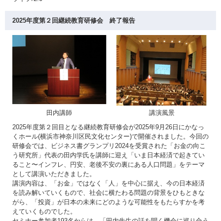
2025年度第２回継続教育研修会 終了報告
田内講師
講演風景
2025年度第２回目となる継続教育研修会が2025年9月26日にかなっ
くホール(横浜市神奈川区民文化センター)で開催されました。今回の
研修会では、ビジネス書グランプリ2024を受賞された「お金の向こ
う研究所」代表の田内学氏を講師に迎え「いま日本経済で起きてい
ること〜インフレ、円安、老後不安の裏にある人口問題」をテーマ
として講演いただきました。
講演内容は、「お金」ではなく「人」を中心に据え、今の日本経済
を読み解いていくもので、社会に横たわる問題の背景をひもときな
がら、「投資」が日本の未来にどのような可能性をもたらすかを考
えていくものでした。
セミナー参加者193名からは、「田内先生の話を聞く機会に巡り合う