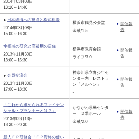
2014年03月08日
13:10～14:40
●
日本経済への視点と株式相場
横浜市鶴見公会堂
開催報
2014年03月08日
告
金融/1.5
15:00～16:30
幸福感の研究と高齢期の居住
横浜市教育会館
開催報
2013年11月30日
告
ライフ/3.0
13:00～16:30
神奈川県立青少年セ
●
会員交流会
ンター内 レストラ
開催報
2013年11月30日
ン「メルヘン」
告
17:00～18:30
-
「これから求められるファイナン
かながわ県民センタ
シャル・プランナーとは？」
開催報
ー ２階ホール
告
2013年09月13日
金融/2.0
18:30～20:30
新人ＦＰ研修会「ＦＰ資格の使い