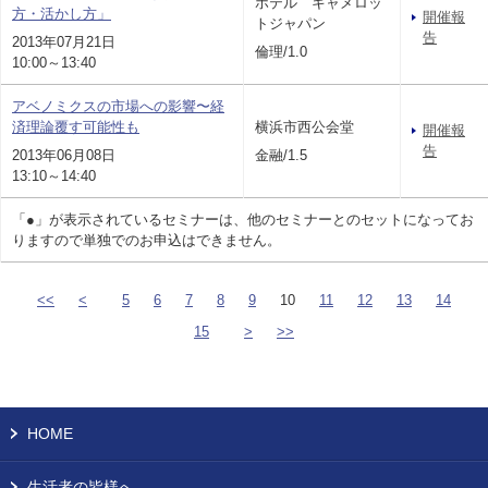
ホテル キャメロッ
方・活かし方」
開催報
トジャパン
告
2013年07月21日
倫理/1.0
10:00～13:40
アベノミクスの市場への影響〜経
済理論覆す可能性も
横浜市西公会堂
開催報
告
2013年06月08日
金融/1.5
13:10～14:40
「●」が表示されているセミナーは、他のセミナーとのセットになってお
りますので単独でのお申込はできません。
<<
<
5
6
7
8
9
10
11
12
13
14
15
>
>>
HOME
生活者の皆様へ