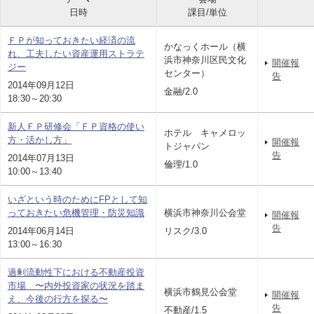
日時
課目/単位
ＦＰが知っておきたい経済の流
かなっくホール（横
れ、工夫したい資産運用ストラテ
浜市神奈川区民文化
開催報
ジー
センター）
告
2014年09月12日
金融/2.0
18:30～20:30
新人ＦＰ研修会「ＦＰ資格の使い
ホテル キャメロッ
方・活かし方」
開催報
トジャパン
告
2014年07月13日
倫理/1.0
10:00～13:40
いざという時のためにFPとして知
っておきたい危機管理・防災知識
横浜市神奈川公会堂
開催報
告
2014年06月14日
リスク/3.0
13:00～16:30
過剰流動性下における不動産投資
市場 〜内外投資家の状況を踏ま
横浜市鶴見公会堂
開催報
え、今後の行方を探る〜
告
不動産/1.5