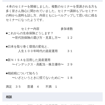
４本のセミナーを開催しました。複数のセミナーを受講される方も
多く皆さん熱心に聞かれていました。セミナー講師もプレセミナー
の時から資料も話し方、内容ともにレベルアップして思い出に残る
セミナーになったようです。
セミナー内容 参加者数
■これからの生命保険どうします？
〜世代別保険の選び方・見直し方〜 １２
■日本を取り巻く環境の変化と、
人生１００年時代の資産運用 ３１
■新ＮＩＳＡを活用した資産運用
〜インデックス・高配当・株主優待〜 ２９
■相続税について知ろう
〜いざというときに慌てないために〜 １８
満足 ３５ 普通 ４ 不満 １
相談