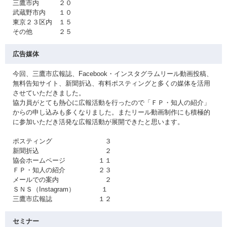
三鷹市内 ２０
武蔵野市内 １０
東京２３区内 １５
その他 ２５
広告媒体
今回、三鷹市広報誌、Facebook・インスタグラムリール動画投稿、
無料告知サイト、新聞折込、有料ポスティングと多くの媒体を活用
させていただきました。
協力員がとても熱心に広報活動を行ったので「ＦＰ・知人の紹介」
からの申し込みも多くなりました。またリール動画制作にも積極的
に参加いただき活発な広報活動が展開できたと思います。
ポスティング ３
新聞折込 ２
協会ホームページ １１
ＦＰ・知人の紹介 ２３
メールでの案内 ２
ＳＮＳ（Instagram） １
三鷹市広報誌 １２
セミナー