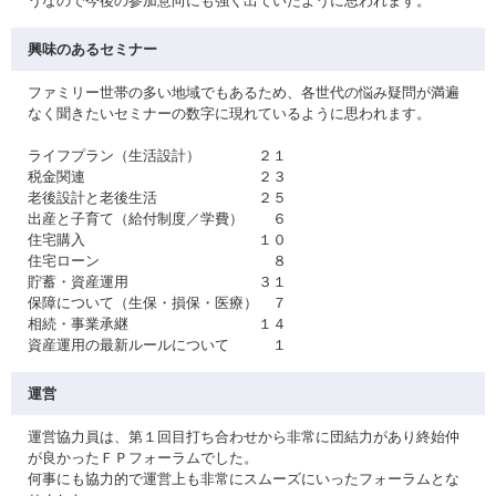
うなので今後の参加意向にも強く出ていたように思われます。
興味のあるセミナー
ファミリー世帯の多い地域でもあるため、各世代の悩み疑問が満遍
なく聞きたいセミナーの数字に現れているように思われます。
ライフプラン（生活設計） ２１
税金関連 ２３
老後設計と老後生活 ２５
出産と子育て（給付制度／学費） ６
住宅購入 １０
住宅ローン ８
貯蓄・資産運用 ３１
保障について（生保・損保・医療） ７
相続・事業承継 １４
資産運用の最新ルールについて １
運営
運営協力員は、第１回目打ち合わせから非常に団結力があり終始仲
が良かったＦＰフォーラムでした。
何事にも協力的で運営上も非常にスムーズにいったフォーラムとな