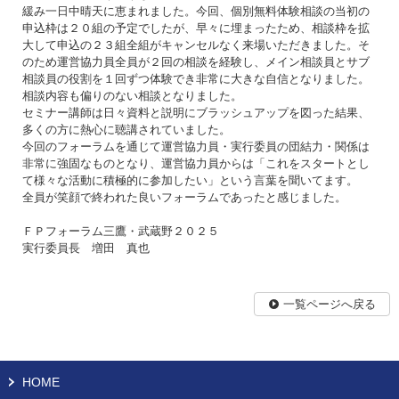
緩み一日中晴天に恵まれました。今回、個別無料体験相談の当初の
申込枠は２０組の予定でしたが、早々に埋まったため、相談枠を拡
大して申込の２３組全組がキャンセルなく来場いただきました。そ
のため運営協力員全員が２回の相談を経験し、メイン相談員とサブ
相談員の役割を１回ずつ体験でき非常に大きな自信となりました。
相談内容も偏りのない相談となりました。
セミナー講師は日々資料と説明にブラッシュアップを図った結果、
多くの方に熱心に聴講されていました。
今回のフォーラムを通じて運営協力員・実行委員の団結力・関係は
非常に強固なものとなり、運営協力員からは「これをスタートとし
て様々な活動に積極的に参加したい」という言葉を聞いてます。
全員が笑顔で終われた良いフォーラムであったと感じました。
ＦＰフォーラム三鷹・武蔵野２０２５
実行委員長 増田 真也
一覧ページへ戻る
HOME