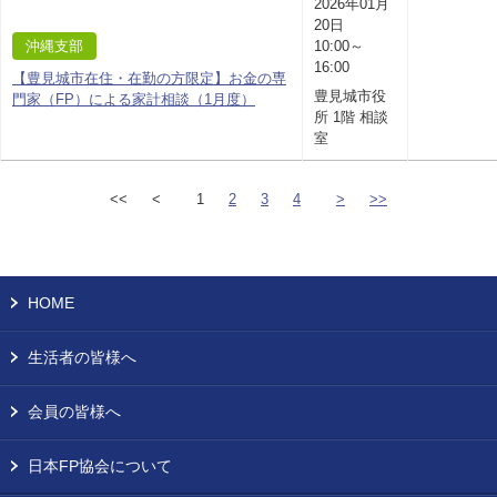
2026年01月
20日
沖縄支部
10:00～
16:00
【豊見城市在住・在勤の方限定】お金の専
豊見城市役
門家（FP）による家計相談（1月度）
所 1階 相談
室
<<
<
1
2
3
4
>
>>
HOME
生活者の皆様へ
会員の皆様へ
日本FP協会について