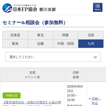
セミナー&相談会（参加無料）
北海道
東北
関東
北陸
東海
近畿
中国・四国
九州
選択してください
支部
日時
イベント名
会場
2026年09月
15日
沖縄支部
10:00～
詳細・
16:00
【豊見城市在住・在勤の方限定】お金の専
申込