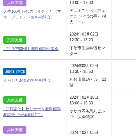
兵庫支部
10:00～17:00
デュオこうべ（デュ
人生100年時代の〈年金〉と〈マ
オこうべ浜の手） 採
ネープラン〉（無料相談会）
光ドーム
2024年03月02日
京都支部
12:30～13:20
宇治市生涯学習セン
【宇治市開催】無料個別相談会
ター
2024年03月02日
和歌山支部
13:30～15:50
和歌山県JAビル 11
くらしとお金の無料相談会
階
2024年02月10日
京都支部
13:00～15:30
【2月開催】セミナー＆無料個別
ヤサカ四条烏丸ビル
相談会（受講者限定）
2F 大会議室
兵庫支部
2024年02月03日