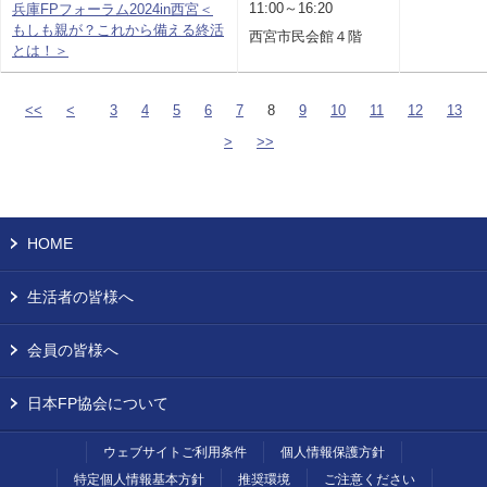
11:00～16:20
兵庫FPフォーラム2024in西宮＜
もしも親が？これから備える終活
西宮市民会館４階
とは！＞
<<
<
3
4
5
6
7
8
9
10
11
12
13
>
>>
HOME
生活者の皆様へ
会員の皆様へ
日本FP協会について
ウェブサイトご利用条件
個人情報保護方針
特定個人情報基本方針
推奨環境
ご注意ください