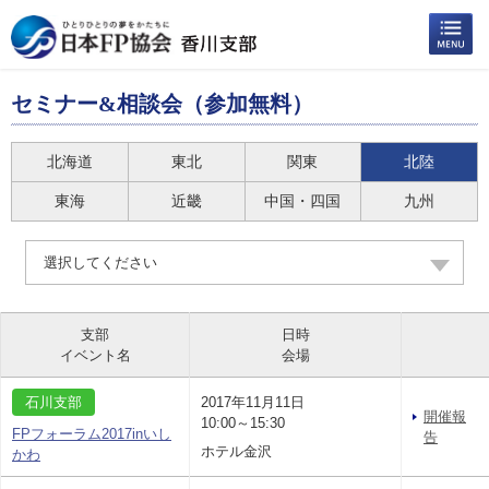
セミナー&相談会（参加無料）
北海道
東北
関東
北陸
東海
近畿
中国・四国
九州
選択してください
支部
日時
イベント名
会場
石川支部
2017年11月11日
開催報
10:00～15:30
FPフォーラム2017inいし
告
ホテル金沢
かわ