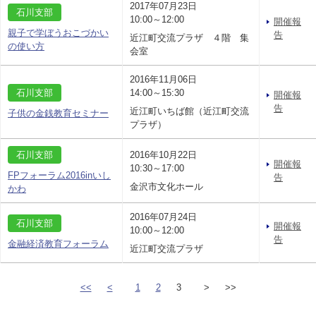
2017年07月23日
石川支部
10:00～12:00
開催報
親子で学ぼうおこづかい
告
近江町交流プラザ ４階 集
の使い方
会室
2016年11月06日
石川支部
14:00～15:30
開催報
告
近江町いちば館（近江町交流
子供の金銭教育セミナー
プラザ）
石川支部
2016年10月22日
開催報
10:30～17:00
FPフォーラム2016inいし
告
金沢市文化ホール
かわ
2016年07月24日
石川支部
開催報
10:00～12:00
告
金融経済教育フォーラム
近江町交流プラザ
<<
<
1
2
3
>
>>