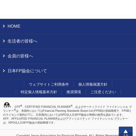
HOME
生活者の皆様へ
会員の皆様へ
日本FP協会について
ウェブサイトご利用条件
個人情報保護方針
特定個人情報基本方針
推奨環境
ご注意ください
®
®
、CFP
、CERTIFIED FINANCIAL PLANNER
、およびサーティファイド ファイナンシャル プ
®
ランナー
は、米国外においてはFinancial Planning Standards Board Ltd.(FPSB)の登録商標で、FPSBと
のライセンス契約の下に、日本国内においてはNPO法人日本FP協会が商標の使用を認めています。
AFP、AFFILIATED FINANCIAL PLANNERおよびアフィリエイテッド ファイナンシャル プランナー
は、NPO法人日本FP協会の登録商標です。
上へ
Copyright Japan Association for Financial Planners,
ALL Rights Reserved.