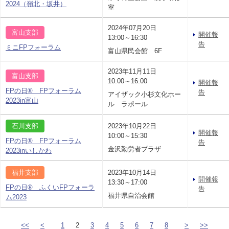
2024（嶺北・坂井）
室
2024年07月20日
富山支部
開催報
13:00～16:30
告
ミニFPフォーラム
富山県民会館 6F
2023年11月11日
富山支部
10:00～16:00
開催報
FPの日® FPフォーラム
告
アイザック小杉文化ホー
2023in富山
ル ラポール
石川支部
2023年10月22日
開催報
10:00～15:30
FPの日® FPフォーラム
告
金沢勤労者プラザ
2023inいしかわ
福井支部
2023年10月14日
開催報
13:30～17:00
FPの日® ふくいFPフォーラ
告
福井県自治会館
ム2023
<<
<
1
2
3
4
5
6
7
8
>
>>