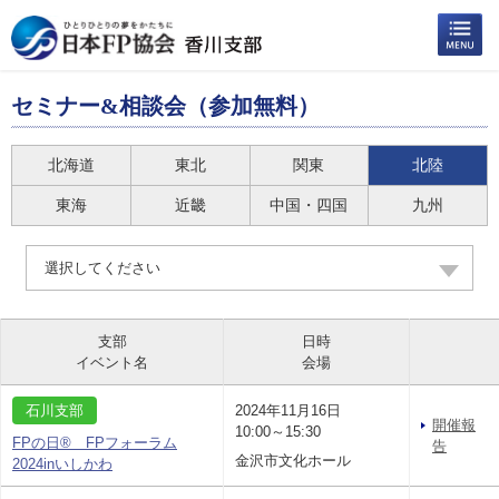
セミナー&相談会（参加無料）
北海道
東北
関東
北陸
東海
近畿
中国・四国
九州
選択してください
支部
日時
イベント名
会場
石川支部
2024年11月16日
開催報
10:00～15:30
FPの日® FPフォーラム
告
金沢市文化ホール
2024inいしかわ