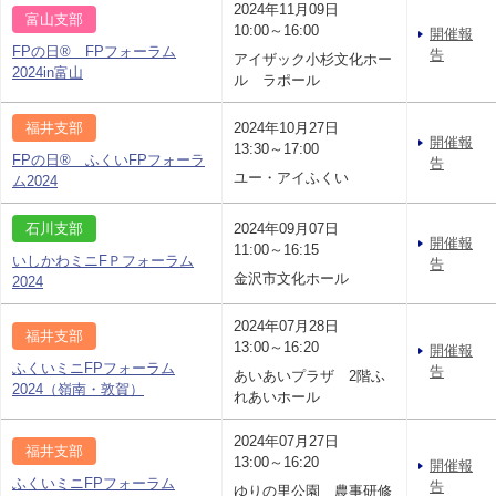
2024年11月09日
富山支部
10:00～16:00
開催報
FPの日® FPフォーラム
告
アイザック小杉文化ホー
2024in富山
ル ラポール
福井支部
2024年10月27日
開催報
13:30～17:00
FPの日® ふくいFPフォーラ
告
ユー・アイふくい
ム2024
石川支部
2024年09月07日
開催報
11:00～16:15
いしかわミニFＰフォーラム
告
金沢市文化ホール
2024
2024年07月28日
福井支部
13:00～16:20
開催報
ふくいミニFPフォーラム
告
あいあいプラザ 2階ふ
2024（嶺南・敦賀）
れあいホール
2024年07月27日
福井支部
13:00～16:20
開催報
ふくいミニFPフォーラム
告
ゆりの里公園 農事研修