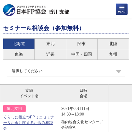
セミナー&相談会（参加無料）
北海道
東北
関東
北陸
東海
近畿
中国・四国
九州
選択してください
支部
日時
イベント名
会場
道北支部
2021年09月11日
14:30～18:00
くらしに役立つFPミニセミナ
稚内総合文化センター／
ー＆お金に関するお悩み相談
会議室A
会