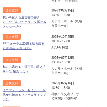
島駅前 5階会議室
道央支部
2026年02月15日
13:30～15:30
想いを伝える遺言書の書き
カナモトホール（札幌
方 〜「ありがとう」を届ける
市民ホール）
メッセージ〜
道央支部
2025年10月25日
10:00～17:00
FPフォーラム2025＆知るぽる
ACU-A 16階
と講演会 ㏌さっぽろ
2025年07月12日
道央支部
13:30～15:30
私にも書ける！遺言書の書き方
カナモトホール（札幌
をFPと確認しよう
市民ホール）
道央支部
2025年02月16日
13:30～15:00
ミニフォーラム セミナー 60
札幌市民交流プラザ
代から始めるマネー＆ライフプ
控室405・406号室
ラン