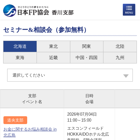
セミナー&相談会（参加無料）
北海道
東北
関東
北陸
東海
近畿
中国・四国
九州
選択してください
支部
日時
イベント名
会場
2026年07月04日
道央支部
11:00～15:00
エスコンフィールド
お金に関するお悩み相談会 in
HOKKAIDOホテル北広
北広島