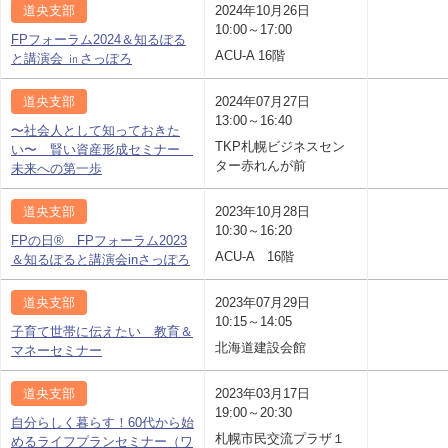
道央支部
2024年10月26日
10:00～17:00
FPフォーラム2024＆知るぽる
ACU-A 16階
と講演会 ㏌さっぽろ
道央支部
2024年07月27日
13:00～16:40
〜社会人として知っておきた
TKP札幌ビジネスセン
い〜 賢い資産形成セミナー
ター赤れんが前
未来への第一歩
道央支部
2023年10月28日
10:30～16:20
FPの日® FPフォーラム2023
ACU-A 16階
＆知るぽると講演会inさっぽろ
道央支部
2023年07月29日
10:15～14:05
子育て世帯に伝えたい 教育＆
北海道建設会館
マネーセミナー
道央支部
2023年03月17日
19:00～20:30
自分らしく暮らす！60代から始
札幌市民交流プラザ１
めるライフプランセミナー（ワ