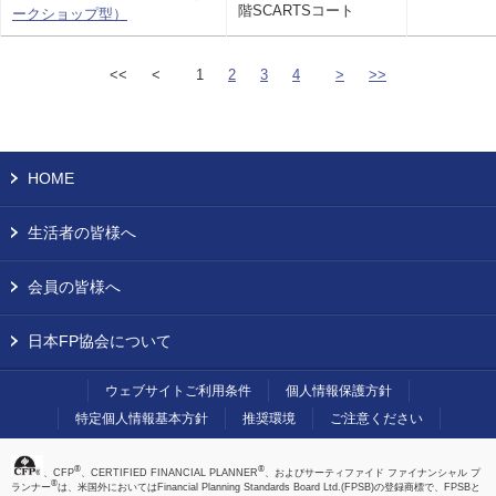
階SCARTSコート
ークショップ型）
<<
<
1
2
3
4
>
>>
HOME
生活者の皆様へ
会員の皆様へ
日本FP協会について
ウェブサイトご利用条件
個人情報保護方針
特定個人情報基本方針
推奨環境
ご注意ください
®
®
、CFP
、CERTIFIED FINANCIAL PLANNER
、およびサーティファイド ファイナンシャル プ
®
ランナー
は、米国外においてはFinancial Planning Standards Board Ltd.(FPSB)の登録商標で、FPSBと