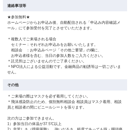
連絡事項等
★参加無料★
ホームページからお申込み後、自動配信される「申込み内容確認メ
ール」にて参加受付を完了とさせていただきます。
＊複数人でご来場される場合
セミナー：それぞれお申込みをお願いいたします。
相談会 ：お申込みページ「その他ご要望」の欄に、
お申込者様を含む、当日の参加人数をご入力ください。
＊託児所はございませんのでご了承ください。
＊NPO法人による公益活動です。金融商品の勧誘等は一切ございま
せん。
その他
＊ご来場の際はマスクを必ず着用してください。
＊飛沫感染防止のため、個別無料相談会 相談員はマスク着用、相談
員と相談者の間にビニールシートを張ります。
次の方はご参加できません。
1）参加当日の体温が37.5℃以上
2）息苦しさ（呼吸困難）、強いだるさ、軽度であっても咳・咽頭痛