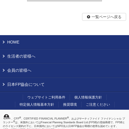
一覧ページへ戻る
HOME
生活者の皆様へ
会員の皆様へ
日本FP協会について
ウェブサイトご利用条件
個人情報保護方針
特定個人情報基本方針
推奨環境
ご注意ください
®
®
、CFP
、CERTIFIED FINANCIAL PLANNER
、およびサーティファイド ファイナンシャル プ
®
ランナー
は、米国外においてはFinancial Planning Standards Board Ltd.(FPSB)の登録商標で、FPSBと
のライセンス契約の下に、日本国内においてはNPO法人日本FP協会が商標の使用を認めています。