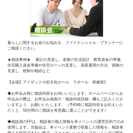
暮らしに関するお金のお悩みを、ファイナンシャル・プランナーに
ご相談ください。
★相談事例★ 家計の見直し、老後の生活設計、教育資金の準備、
住宅購入資金準備や住宅ローンの見直し、資産運用の方法、保険の
見直し、税制や相続など
【会場】アイザック小杉文化ホール ラポール 研修室2
◆お申込み時に相談内容をお伺いいたします。ホームページからお
申込みの際は、お申込み画面の「相談内容詳細」欄もご記入くださ
いますよう、お願いいたします。（予約時に相談内容をお伝えいた
だくと、50分間のご相談を有意義に運ぶことができます）
◆相談員のFPは、相談者の個人情報を本イベントの運営目的でのみ
使用します。当協会は、本イベント業務で収集した情報を、相談者
個人を特定できない形で、ファイナンシャル・プランニングに関す