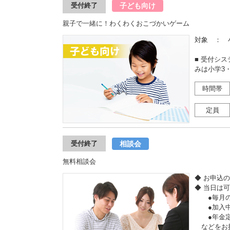
子ども向け
受付終了
親子で一緒に！わくわくおこづかいゲーム
対象 ： 
■ 受付シ
みは小学3
時間帯
定員
相談会
受付終了
無料相談会
◆ お申込
◆ 当日は
●毎月の収
●加入中
●年金定
などをお