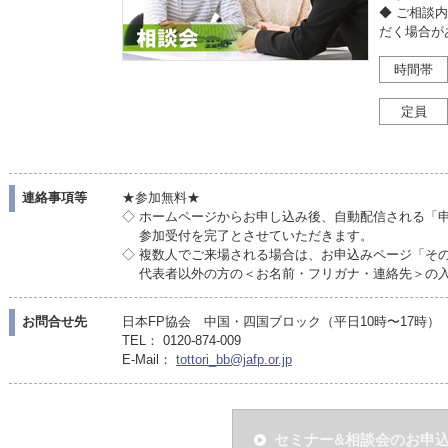
◆ ご相談
だく場合が
時間帯
定員
連絡事項等
★参加無料★
◇ ホームページからお申し込み後、自動配信される「
参加受付を完了とさせていただきます。
◇ 複数人でご来場される場合は、お申込みページ「そ
代表者以外の方の＜お名前・フリガナ・連絡先＞の入
お問合せ先
日本FP協会 中国・四国ブロック（平日10時〜17時）
TEL： 0120-874-009
E-Mail：
tottori_bb@jafp.or.jp
セミナー&相談会のお申