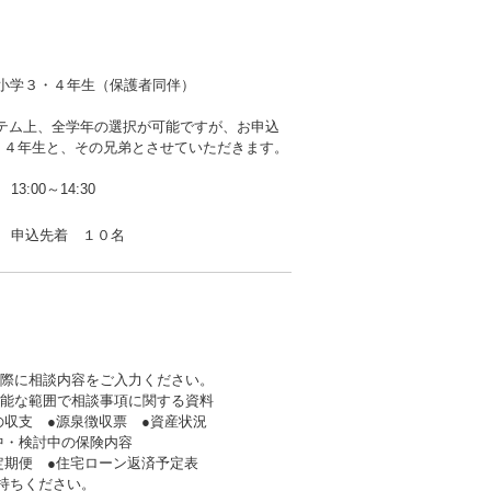
小学３・４年生（保護者同伴）
ステム上、全学年の選択が可能ですが、お申込
・４年生と、その兄弟とさせていただきます。
13:00～14:30
申込先着 １０名
の際に相談内容をご入力ください。
可能な範囲で相談事項に関する資料
支 ●源泉徴収票 ●資産状況
・検討中の保険内容
期便 ●住宅ローン返済予定表
持ちください。