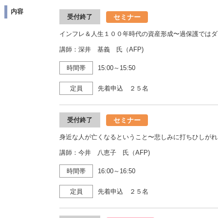
内容
セミナー
受付終了
インフレ＆人生１００年時代の資産形成〜過保護ではダ
講師：深井 基義 氏（AFP)
時間帯
15:00～15:50
定員
先着申込 ２５名
セミナー
受付終了
身近な人が亡くなるということ〜悲しみに打ちひしがれ
講師：今井 八恵子 氏（AFP)
時間帯
16:00～16:50
定員
先着申込 ２５名