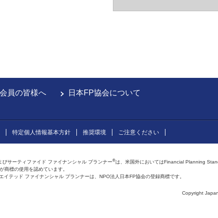
会員の皆様へ
日本FP協会について
特定個人情報基本方針
推奨環境
ご注意ください
®
よびサーティファイド ファイナンシャル プランナー
は、米国外においてはFinancial Planning Sta
会が商標の使用を認めています。
およびアフィリエイテッド ファイナンシャル プランナーは、NPO法人日本FP協会の登録商標です。
Copyright Japan