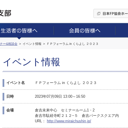
ミナー&相談会
イベント情報
ＦＰフォーラム in くらよし ２０２３
イベント情報
イベント名
ＦＰフォーラム in くらよし ２０２３
日時
2023年07月09日 13:00～16:50
会場
倉吉未来中心 セミナールーム1・2
倉吉市駄経寺町２１２−５ 倉吉パークスクエア内
URL：
http://www.miraichushin.jp/