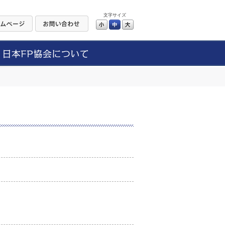
文字サイズ
小
中
大