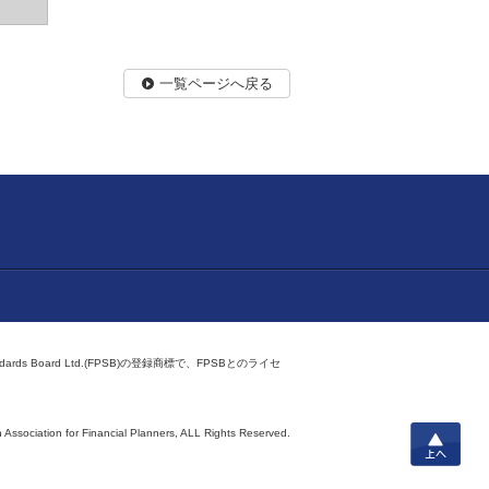
一覧ページへ戻る
ndards Board Ltd.(FPSB)の登録商標で、FPSBとのライセ
上へ
 Association for Financial Planners,
ALL Rights Reserved.