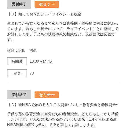
セミナー
受付終了
【Ｂ】知っておきたいライフイベントと税金
生まれてから亡くなるまで私たちは直接的・間接的に税金に関わっ
ています。暮らしの税金について、ライフイベントごとに整理して
お話しします。子どもの扶養や親の相続など、現役世代は必聴で
す。
講師：沢田 浩彰
時間帯
13:30～14:45
定員
70
セミナー
受付終了
【Ｃ】新NISAで始める人生二大資産づくり ~教育資金と老後資金~
子供や孫の教育資金に自分たちの老後資金。どちらもしっかり準備
したいけど、どんな方法があるの？いよいよ来年1月から始まる新
NISA制度の解説も含め、ＦＰが詳しくお話しします。