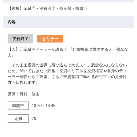
【後援】金融庁・消費者庁・奈良県・橿原市
内容
セミナー
受付終了
【Ａ】元金融ディーラーが語る！ 『貯蓄投資に成功する人 残念な
人』
「そのまま投資の世界に飛び込んで大丈夫？」残念な人にならない
ため、聞いておきたい貯蓄・投資のリアルを投資格言や自身のディ
ーラー経験からご披露。さらに投資窓口で頼れる銀行マンの見分け
方も伝授します。
講師：野村 修由
時間帯
13:30～14:45
定員
70