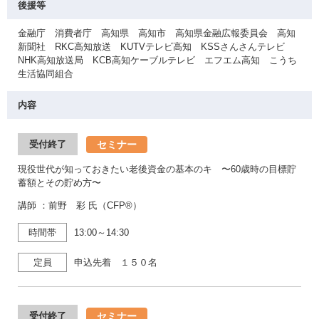
後援等
金融庁 消費者庁 高知県 高知市 高知県金融広報委員会 高知
新聞社 RKC高知放送 KUTVテレビ高知 KSSさんさんテレビ
NHK高知放送局 KCB高知ケーブルテレビ エフエム高知 こうち
生活協同組合
内容
セミナー
受付終了
現役世代が知っておきたい老後資金の基本のキ 〜60歳時の目標貯
蓄額とその貯め方〜
講師 ：前野 彩 氏（CFP®）
時間帯
13:00～14:30
定員
申込先着 １５０名
セミナー
受付終了