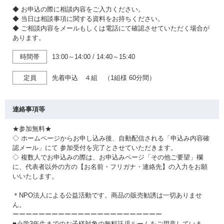
◆ お申込の際に相談内容をご入力ください。
◆ 当日は相談事項に関する資料をお持ちください。
◆ ご相談内容をメールもしくは電話にて確認させていただく場合が
あります。
時間帯
13:00～14:00
/
14:40～15:40
定員
先着申込 ４組 （1組様 60分間）
連絡事項等
★参加無料★
◇ ホームページからお申し込み後、自動配信される「申込み内容確
認メール」にて 参加受付を完了とさせていただきます。
◇ 複数人でお申込みの際は、お申込みページ「その他ご要望」欄
に、代表者以外の方の【お名前・フリガナ・連絡先】の入力をお願
いいたします。
＊NPO法人による公益活動です。商品の販売勧誘は一切ありませ
ん。
ーーーーーーーーーーーーーーーーーーーーーーー
■小学3年生までのお子様対象の無料託児ルームをご用意していま