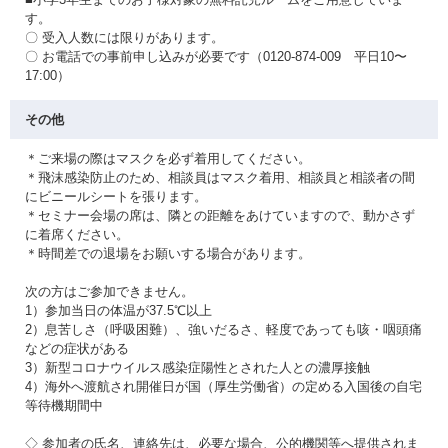
す。
〇 受入人数には限りがあります。
〇 お電話での事前申し込みが必要です（0120-874-009 平日10〜
17:00）
その他
＊ご来場の際はマスクを必ず着用してください。
＊飛沫感染防止のため、相談員はマスク着用、相談員と相談者の間
にビニールシートを張ります。
＊セミナー会場の席は、隣との距離をあけていますので、動かさず
に着席ください。
＊時間差での退場をお願いする場合があります。
次の方はご参加できません。
1）参加当日の体温が37.5℃以上
2）息苦しさ（呼吸困難）、強いだるさ、軽度であっても咳・咽頭痛
などの症状がある
3）新型コロナウイルス感染症陽性とされた人との濃厚接触
4）海外へ渡航され開催日が国（厚生労働省）の定める入国後の自宅
等待機期間中
◇ 参加者の氏名、連絡先は、必要な場合、公的機関等へ提供されま