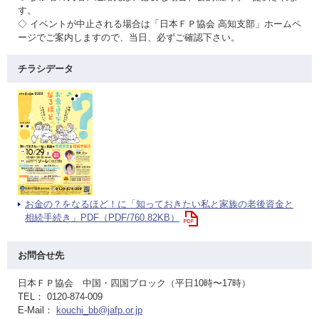
す。
◇ イベントが中止される場合は「日本ＦＰ協会 高知支部」ホームペ
ージでご案内しますので、当日、必ずご確認下さい。
チラシデータ
お金の？をなるほど！に「知っておきたい私と家族の老後資金と
相続手続き」PDF（PDF/760.82KB）
お問合せ先
日本ＦＰ協会 中国・四国ブロック（平日10時〜17時）
TEL： 0120-874-009
E-Mail：
kouchi_bb@jafp.or.jp