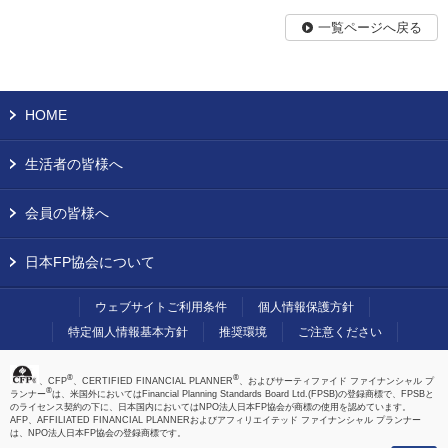
一覧ページへ戻る
HOME
生活者の皆様へ
会員の皆様へ
日本FP協会について
ウェブサイトご利用条件
個人情報保護方針
特定個人情報基本方針
推奨環境
ご注意ください
®
®
、CFP
、CERTIFIED FINANCIAL PLANNER
、およびサーティファイド ファイナンシャル プ
®
ランナー
は、米国外においてはFinancial Planning Standards Board Ltd.(FPSB)の登録商標で、FPSBと
のライセンス契約の下に、日本国内においてはNPO法人日本FP協会が商標の使用を認めています。
AFP、AFFILIATED FINANCIAL PLANNERおよびアフィリエイテッド ファイナンシャル プランナー
は、NPO法人日本FP協会の登録商標です。