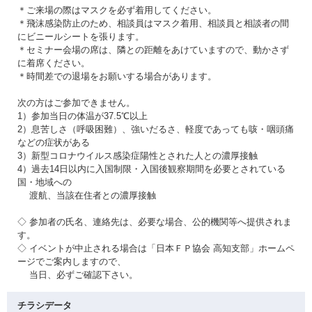
＊ご来場の際はマスクを必ず着用してください。
＊飛沫感染防止のため、相談員はマスク着用、相談員と相談者の間
にビニールシートを張ります。
＊セミナー会場の席は、隣との距離をあけていますので、動かさず
に着席ください。
＊時間差での退場をお願いする場合があります。
次の方はご参加できません。
1）参加当日の体温が37.5℃以上
2）息苦しさ（呼吸困難）、強いだるさ、軽度であっても咳・咽頭痛
などの症状がある
3）新型コロナウイルス感染症陽性とされた人との濃厚接触
4）過去14日以内に入国制限・入国後観察期間を必要とされている
国・地域への
渡航、当該在住者との濃厚接触
◇ 参加者の氏名、連絡先は、必要な場合、公的機関等へ提供されま
す。
◇ イベントが中止される場合は「日本ＦＰ協会 高知支部」ホームペ
ージでご案内しますので、
当日、必ずご確認下さい。
チラシデータ