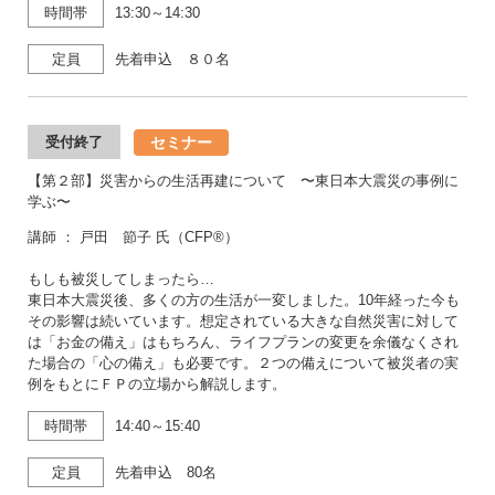
時間帯
13:30～14:30
定員
先着申込 ８０名
セミナー
受付終了
【第２部】災害からの生活再建について 〜東日本大震災の事例に
学ぶ〜
講師 ： 戸田 節子 氏（CFP®）
もしも被災してしまったら…
東日本大震災後、多くの方の生活が一変しました。10年経った今も
その影響は続いています。想定されている大きな自然災害に対して
は「お金の備え」はもちろん、ライフプランの変更を余儀なくされ
た場合の「心の備え」も必要です。２つの備えについて被災者の実
例をもとにＦＰの立場から解説します。
時間帯
14:40～15:40
定員
先着申込 80名