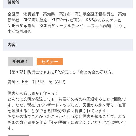
後援等
金融庁 消費者庁 高知県 高知市 高知県金融広報委員会 高知
新聞社 RKC高知放送 KUTVテレビ高知 KSSさんさんテレビ
NHK高知放送局 KCB高知ケーブルテレビ エフエム高知 こうち
生活協同組合
内容
セミナー
受付終了
【第１部】防災士でもあるFPが伝える「命とお金の守り方」
講師： 上田 耕太郎 氏（AFP)
災害から命も資産も守ろう！
どんなに文明が発達しても、災害そのものを回避することは困難で
す。ただ、現在ではハザードマップなど、災害から身を守り、被害
を軽減することができる情報が数多く提供されています。
あなたの街でこれから起こるかもしれない災害を知ることで、みな
さまの命と資産を守る「心の準備」に役立てていただければ幸いで
す。