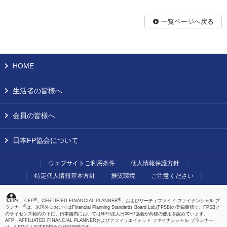
一覧ページへ戻る
HOME
生活者の皆様へ
会員の皆様へ
日本FP協会について
ウェブサイトご利用条件
個人情報保護方針
特定個人情報基本方針
推奨環境
ご注意ください
®
®
、CFP
、CERTIFIED FINANCIAL PLANNER
、およびサーティファイド ファイナンシャル プ
®
ランナー
は、米国外においてはFinancial Planning Standards Board Ltd.(FPSB)の登録商標で、FPSBと
のライセンス契約の下に、日本国内においてはNPO法人日本FP協会が商標の使用を認めています。
AFP、AFFILIATED FINANCIAL PLANNERおよびアフィリエイテッド ファイナンシャル プランナー