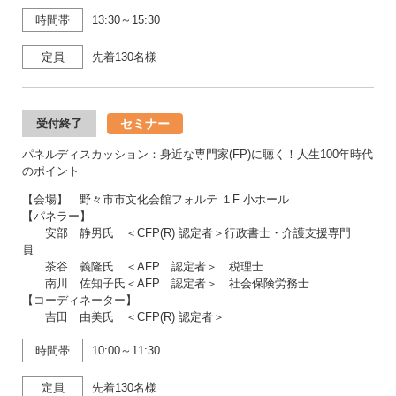
時間帯
13:30～15:30
定員
先着130名様
セミナー
受付終了
パネルディスカッション：身近な専門家(FP)に聴く！人生100年時代
のポイント
【会場】 野々市市文化会館フォルテ １F 小ホール
【パネラー】
安部 静男氏 ＜CFP(R) 認定者＞行政書士・介護支援専門
員
茶谷 義隆氏 ＜AFP 認定者＞ 税理士
南川 佐知子氏＜AFP 認定者＞ 社会保険労務士
【コーディネーター】
吉田 由美氏 ＜CFP(R) 認定者＞
時間帯
10:00～11:30
定員
先着130名様