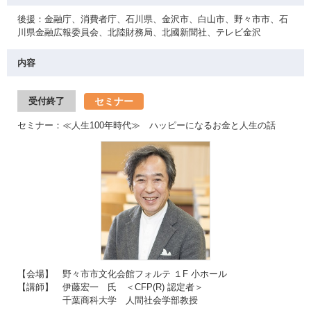
後援：金融庁、消費者庁、石川県、金沢市、白山市、野々市市、石
川県金融広報委員会、北陸財務局、北國新聞社、テレビ金沢
内容
セミナー
受付終了
セミナー：≪人生100年時代≫ ハッピーになるお金と人生の話
【会場】 野々市市文化会館フォルテ １F 小ホール
【講師】 伊藤宏一 氏 ＜CFP(R) 認定者＞
千葉商科大学 人間社会学部教授