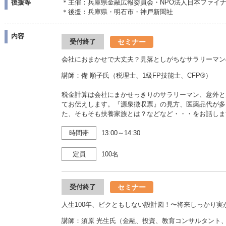
後援等
＊主催：兵庫県金融広報委員会・NPO法人日本ファイ
＊後援：兵庫県・明石市・神戸新聞社
内容
セミナー
受付終了
会社におまかせで大丈夫？見落としがちなサラリーマン
講師：備 順子氏（税理士、1級FP技能士、CFP®）
税金計算は会社にまかせっきりのサラリーマン、意外と
てお伝えします。『源泉徴収票』の見方、医薬品代が多
た、そもそも扶養家族とは？などなど・・・をお話しま
時間帯
13:00～14:30
定員
100名
セミナー
受付終了
人生100年、ビクともしない設計図！〜将来しっかり
講師：須原 光生氏（金融、投資、教育コンサルタント、