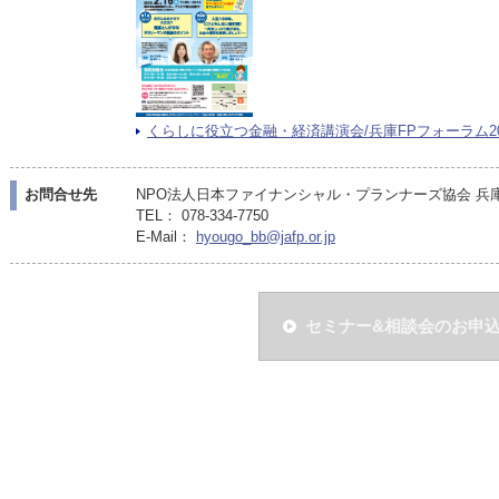
くらしに役立つ金融・経済講演会/兵庫FPフォーラム2019（
お問合せ先
NPO法人日本ファイナンシャル・プランナーズ協会 兵
TEL： 078-334-7750
E-Mail：
hyougo_bb@jafp.or.jp
セミナー&相談会のお申