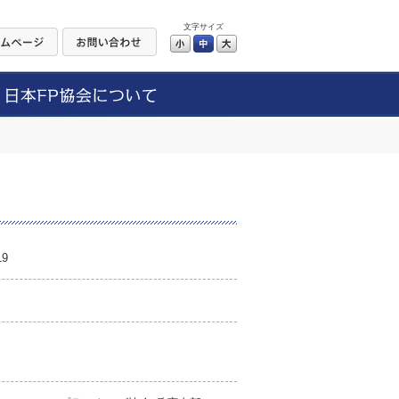
文字サイズ
小
中
大
9