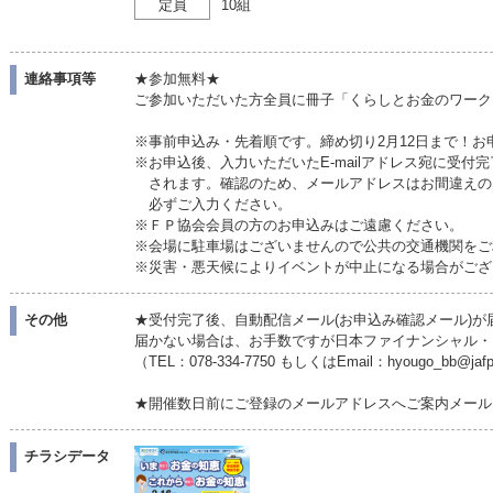
定員
10組
連絡事項等
★参加無料★
ご参加いただいた方全員に冊子「くらしとお金のワーク
※事前申込み・先着順です。締め切り2月12日まで！お
※お申込後、入力いただいたE-mailアドレス宛に受付
されます。確認のため、メールアドレスはお間違えの
必ずご入力ください。
※ＦＰ協会会員の方のお申込みはご遠慮ください。
※会場に駐車場はございませんので公共の交通機関をご
※災害・悪天候によりイベントが中止になる場合がござ
その他
★受付完了後、自動配信メール(お申込み確認メール)が
届かない場合は、お手数ですが日本ファイナンシャル・
（TEL：078-334-7750 もしくはEmail：hyougo_bb@
★開催数日前にご登録のメールアドレスへご案内メール
チラシデータ