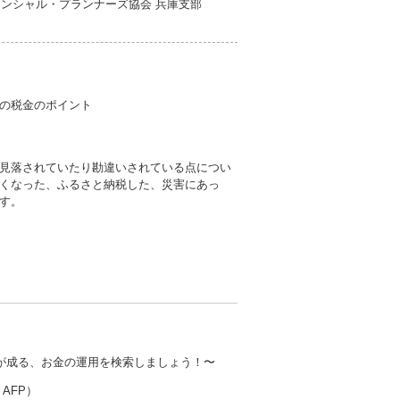
ナンシャル・プランナーズ協会 兵庫支部
の税金のポイント
見落されていたり勘違いされている点につい
くなった、ふるさと納税した、災害にあっ
す。
実が成る、お金の運用を検索しましょう！〜
AFP）