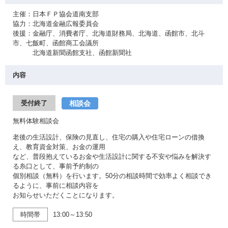
主催：日本ＦＰ協会道南支部
協力：北海道金融広報委員会
後援：金融庁、消費者庁、北海道財務局、北海道、函館市、北斗
市、七飯町、函館商工会議所
北海道新聞函館支社、函館新聞社
内容
相談会
受付終了
無料体験相談会
老後の生活設計、保険の見直し、住宅の購入や住宅ローンの借換
え、教育資金対策、お金の運用
など、普段抱えているお金や生活設計に関する不安や悩みを解決す
る糸口として、事前予約制の
個別相談（無料）を行います。50分の相談時間で効率よく相談でき
るように、事前に相談内容を
お知らせいただくことになります。
時間帯
13:00～13:50