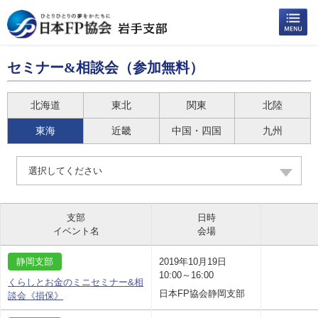
セミナー&相談会（参加無料）
北海道
東北
関東
北陸
東海
近畿
中国・四国
九州
選択してください
支部
日時
イベント名
会場
静岡支部
2019年10月19日
10:00～16:00
くらしとお金のミニセミナー&相
日本FP協会静岡支部
談会《損保》