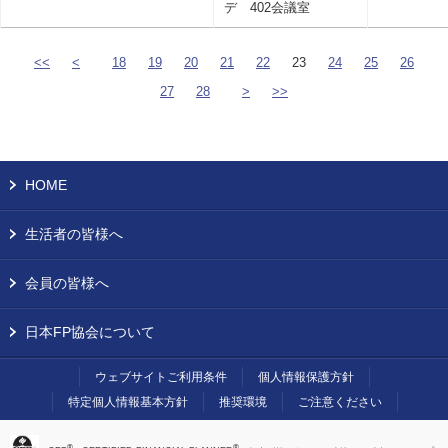
デ 402会議室
<<
<
18
19
20
21
22
23
24
25
26
27
28
>
>>
HOME
生活者の皆様へ
会員の皆様へ
日本FP協会について
ウェブサイトご利用条件
個人情報保護方針
特定個人情報基本方針
推奨環境
ご注意ください
®
®