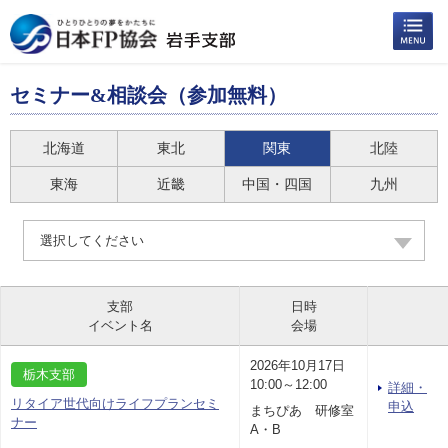
セミナー&相談会（参加無料）
北海道
東北
関東
北陸
東海
近畿
中国・四国
九州
選択してください
支部
日時
イベント名
会場
2026年10月17日
栃木支部
10:00～12:00
詳細・
リタイア世代向けライフプランセミ
申込
まちぴあ 研修室
ナー
A・B