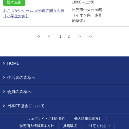
栃木支部
10:00～11:30
日光市中央公民館
おこづかいゲーム 日光市赤間々会館
（イオン内 多目
【小学生対象】
的室②）
<<
<
1
2
>
>>
HOME
生活者の皆様へ
会員の皆様へ
日本FP協会について
ウェブサイトご利用条件
個人情報保護方針
特定個人情報基本方針
推奨環境
ご注意ください