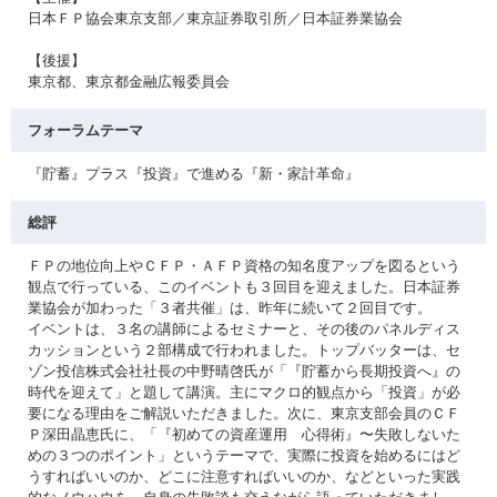
日本ＦＰ協会東京支部／東京証券取引所／日本証券業協会
【後援】
東京都、東京都金融広報委員会
フォーラムテーマ
『貯蓄』プラス『投資』で進める『新・家計革命』
総評
ＦＰの地位向上やＣＦＰ・ＡＦＰ資格の知名度アップを図るという
観点で行っている、このイベントも３回目を迎えました。日本証券
業協会が加わった「３者共催」は、昨年に続いて２回目です。
イベントは、３名の講師によるセミナーと、その後のパネルディス
カッションという２部構成で行われました。トップバッターは、セ
ゾン投信株式会社社長の中野晴啓氏が「『貯蓄から長期投資へ』の
時代を迎えて」と題して講演。主にマクロ的観点から「投資」が必
要になる理由をご解説いただきました。次に、東京支部会員のＣＦ
Ｐ深田晶恵氏に、「『初めての資産運用 心得術』〜失敗しないた
めの３つのポイント」というテーマで、実際に投資を始めるにはど
うすればいいのか、どこに注意すればいいのか、などといった実践