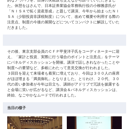
的なノウハウを、自身の失敗談も交えながら語っていただきまし
た。休憩をはさんで、日本証券業協会常務執行役の小柳雅彦氏が
「ＮＩＳＡで拓く資産形成」と題して講演、今年から始まったＮＩ
ＳＡ（少額投資非課税制度）について、改めて概要や利用する際の
注意点、制度の今後の展開などについてコンパクトに解説していた
だきました。
その後、東京支部会員のＣＦＰ甲斐洋子氏をコーディネーターに迎
え、「家計と投資、実際に行う場合のポイントと注意点」をテーマ
にパネルディスカッションを開催。講演で話しきれなかったことや
制度への要望など、多岐にわたって意見交換が行われました。
３回目を迎えて来場者も着実に増えており、今回は３００人の座席
がほぼ埋まる「満員御礼」となりました。とりわけ、２０代、３０
代の若い参加者が今年は目立ち、講師がアドリブで冗談を披露する
と会場に笑いが広がるなど、講演会＆パネルディスカッションは、
終始、なごやかなムードで行われました。
当日の様子