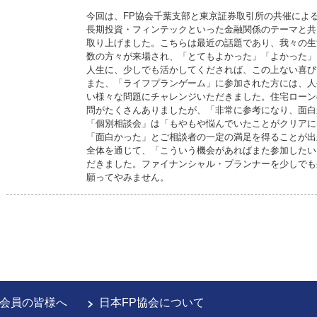
今回は、FP協会千葉支部と東京証券取引所の共催によ
長期投資・フィンテックといった金融関係のテーマと共
取り上げました。こちらは最近の話題であり、我々の生
数の方々が来場され、「とてもよかった」「よかった」
人生に、少しでも活かしてくだされば、この上ない喜び
また、「ライフプランゲーム」に参加された方には、人
い様々な問題にチャレンジいただきました。住宅ローン
問がたくさんありましたが、「非常に参考になり、面白
「個別相談会」は「もやもや悩んでいたことがクリアに
「面白かった」とご相談者の一定の満足を得ることが出
全体を通じて、「こういう機会があればまた参加したい
だきました。ファイナンシャル・プランナーを少しでも
願ってやみません。
会員の皆様へ
日本FP協会について