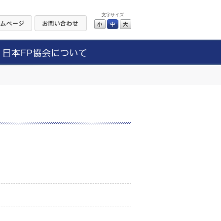
文字サイズ
小
中
大