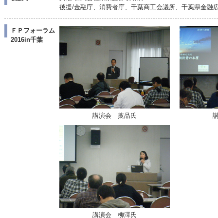
後援/金融庁、消費者庁、千葉商工会議所、千葉県金融
ＦＰフォーラム
2016in千葉
講演会 藁品氏
講演会 柳澤氏