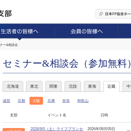
ミナー&相談会
セミナー&相談会（参加無料
北海道
東北
関東
北陸
東海
近畿
中
滋賀
京都
大阪
兵庫
奈良
和歌山
支部
イベント名
日時
2026/9/5（土）ライフプランセ
2026年09月05日