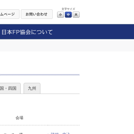
文字サイズ
小
中
大
）
国・四国
九州
会場