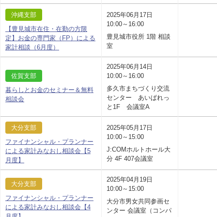
沖縄支部
2025年06月17日
10:00～16:00
【豊見城市在住・在勤の方限
豊見城市役所 1階 相談
定】お金の専門家（FP）による
室
家計相談（6月度）
2025年06月14日
佐賀支部
10:00～16:00
多久市まちづくり交流
暮らしとお金のセミナー＆無料
センター あいぱれっ
相談会
と1F 会議室A
大分支部
2025年05月17日
10:00～15:00
ファイナンシャル・プランナー
J:COMホルトホール大
による家計みなおし相談会【5
分 4F 407会議室
月度】
2025年04月19日
大分支部
10:00～15:00
ファイナンシャル・プランナー
大分市男女共同参画セ
による家計みなおし相談会【4
ンター 会議室（コンパ
月度】