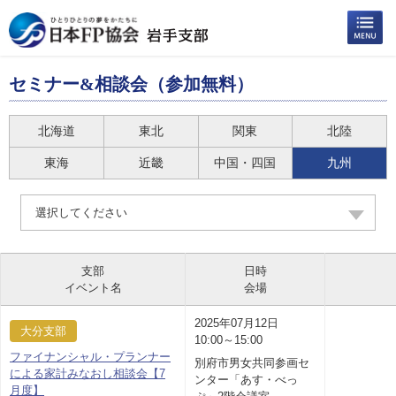
セミナー&相談会（参加無料）
北海道
東北
関東
北陸
東海
近畿
中国・四国
九州
選択してください
支部
日時
イベント名
会場
2025年07月12日
大分支部
10:00～15:00
ファイナンシャル・プランナー
別府市男女共同参画セ
による家計みなおし相談会【7
ンター「あす・べっ
月度】