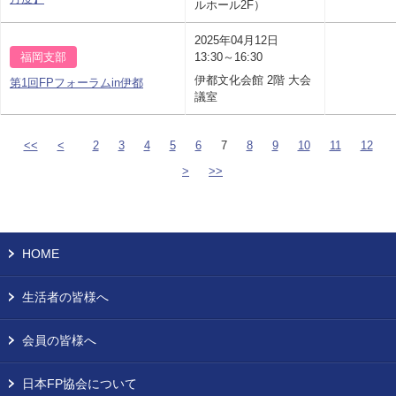
ルホール2F）
2025年04月12日
福岡支部
13:30～16:30
伊都文化会館 2階 大会
第1回FPフォーラムin伊都
議室
<<
<
2
3
4
5
6
7
8
9
10
11
12
>
>>
HOME
生活者の皆様へ
会員の皆様へ
日本FP協会について