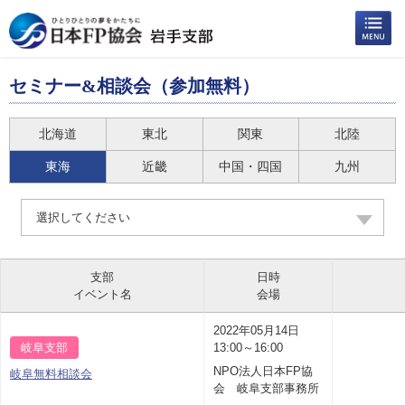
セミナー&相談会（参加無料）
北海道
東北
関東
北陸
東海
近畿
中国・四国
九州
選択してください
支部
日時
イベント名
会場
2022年05月14日
岐阜支部
13:00～16:00
NPO法人日本FP協
岐阜無料相談会
会 岐阜支部事務所