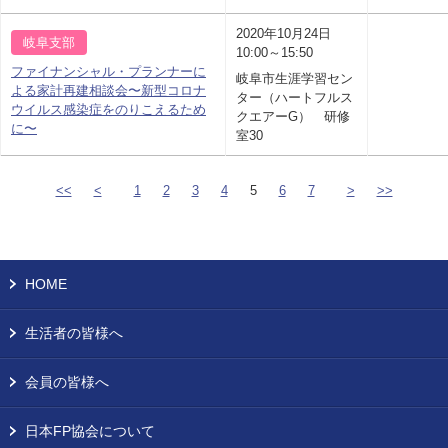
2020年10月24日
岐阜支部
10:00～15:50
ファイナンシャル・プランナーに
岐阜市生涯学習セン
よる家計再建相談会〜新型コロナ
ター（ハートフルス
ウイルス感染症をのりこえるため
クエアーG） 研修
に〜
室30
<<
<
1
2
3
4
5
6
7
>
>>
HOME
生活者の皆様へ
会員の皆様へ
日本FP協会について