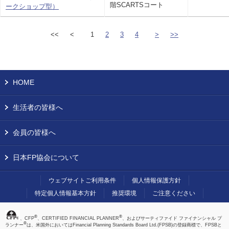
階SCARTSコート
ークショップ型）
<<
<
1
2
3
4
>
>>
HOME
生活者の皆様へ
会員の皆様へ
日本FP協会について
ウェブサイトご利用条件
個人情報保護方針
特定個人情報基本方針
推奨環境
ご注意ください
®
®
、CFP
、CERTIFIED FINANCIAL PLANNER
、およびサーティファイド ファイナンシャル プ
®
ランナー
は、米国外においてはFinancial Planning Standards Board Ltd.(FPSB)の登録商標で、FPSBと