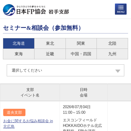
セミナー&相談会（参加無料）
北海道
東北
関東
北陸
東海
近畿
中国・四国
九州
選択してください
支部
日時
イベント名
会場
2026年07月04日
道央支部
11:00～15:00
エスコンフィールド
お金に関するお悩み相談会 in
HOKKAIDOホテル北広
北広島