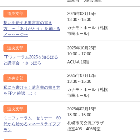
島駅前 5階会議室
道央支部
2026年02月15日
13:30～15:30
想いを伝える遺言書の書き
カナモトホール（札幌
方 〜「ありがとう」を届ける
市民ホール）
メッセージ〜
道央支部
2025年10月25日
10:00～17:00
FPフォーラム2025＆知るぽる
ACU-A 16階
と講演会 ㏌さっぽろ
2025年07月12日
道央支部
13:30～15:30
私にも書ける！遺言書の書き方
カナモトホール（札幌
をFPと確認しよう
市民ホール）
道央支部
2025年02月16日
13:30～15:00
ミニフォーラム セミナー 60
札幌市民交流プラザ
代から始めるマネー＆ライフプ
控室405・406号室
ラン