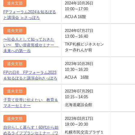
道央支部
2024年10月26日
10:00～17:00
FPフォーラム2024＆知るぽる
ACU-A 16階
と講演会 ㏌さっぽろ
道央支部
2024年07月27日
13:00～16:40
〜社会人として知っておきた
TKP札幌ビジネスセン
い〜 賢い資産形成セミナー
ター赤れんが前
未来への第一歩
道央支部
2023年10月28日
10:30～16:20
FPの日® FPフォーラム2023
ACU-A 16階
＆知るぽると講演会inさっぽろ
道央支部
2023年07月29日
10:15～14:05
子育て世帯に伝えたい 教育＆
北海道建設会館
マネーセミナー
道央支部
2023年03月17日
19:00～20:30
自分らしく暮らす！60代から始
札幌市民交流プラザ１
めるライフプランセミナー（ワ