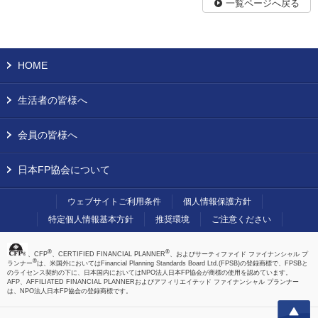
一覧ページへ戻る
HOME
生活者の皆様へ
会員の皆様へ
日本FP協会について
ウェブサイトご利用条件
個人情報保護方針
特定個人情報基本方針
推奨環境
ご注意ください
®
®
、CFP
、CERTIFIED FINANCIAL PLANNER
、およびサーティファイド ファイナンシャル プ
®
ランナー
は、米国外においてはFinancial Planning Standards Board Ltd.(FPSB)の登録商標で、FPSBと
のライセンス契約の下に、日本国内においてはNPO法人日本FP協会が商標の使用を認めています。
AFP、AFFILIATED FINANCIAL PLANNERおよびアフィリエイテッド ファイナンシャル プランナー
は、NPO法人日本FP協会の登録商標です。
上へ