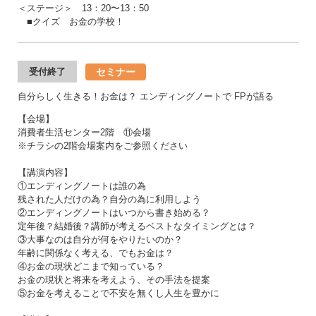
＜ステージ＞ 13：20〜13：50
■クイズ お金の学校！
セミナー
受付終了
自分らしく生きる！お金は？ エンディングノートで FPが語る
【会場】
消費者生活センター2階 ⑪会場
※チラシの2階会場案内をご参照ください
【講演内容】
①エンディングノートは誰の為
残された人だけの為？自分の為に利用しよう
②エンディングノートはいつから書き始める？
定年後？結婚後？講師が考えるベストなタイミングとは？
③大事なのは自分が何をやりたいのか？
年齢に関係なく考える、でもお金は？
④お金の現状どこまで知っている？
お金の現状と将来を考えよう、その手法を提案
⑤お金を考えることで不安を無くし人生を豊かに