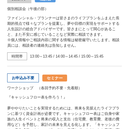
個別相談会（午後の部）
ファインシャル・プランナーは皆さまのライフプランをふまえた長
期的視点で様々なプランを提案し、夢や目標の実現をサポートする
人生設計の総合アドバイザーです。皆さまにとって関心があるこ
と、また不安に感じていることなど実際に相談できます。
※個人情報やご相談内容に関する情報は秘密厳守いたします。相談
員には、相談者の連絡先は告知しません。
時間帯
13:00～13:45
/
14:00～14:45
/
15:00～15:45
セミナー
お申込み不要
ワークショップ （各回予約不要・先着順）
『キャッシュフロー表を作ろう！』
夢ややりたいことを実現するためには、将来を見据えたライフプラ
ンに基づく資金計画が必要です。キャッシュフロー表はご自身や家
族の人生イベントと将来の収入と支出（住宅費、教育費、老後の費
用など）を予想し、家計の未来を見える化します。「キャッシュフ