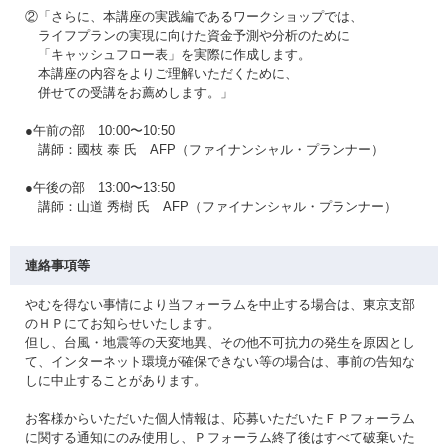
②「さらに、本講座の実践編であるワークショップでは、
ライフプランの実現に向けた資金予測や分析のために
「キャッシュフロー表」を実際に作成します。
本講座の内容をよりご理解いただくために、
併せての受講をお薦めします。」
●午前の部 10:00〜10:50
講師：國枝 泰 氏 AFP（ファイナンシャル・プランナー）
●午後の部 13:00〜13:50
講師：山道 秀樹 氏 AFP（ファイナンシャル・プランナー）
連絡事項等
やむを得ない事情により当フォーラムを中止する場合は、東京支部
のＨＰにてお知らせいたします。
但し、台風・地震等の天変地異、その他不可抗力の発生を原因とし
て、インターネット環境が確保できない等の場合は、事前の告知な
しに中止することがあります。
お客様からいただいた個人情報は、応募いただいたＦＰフォーラム
に関する通知にのみ使用し、Ｐフォーラム終了後はすべて破棄いた