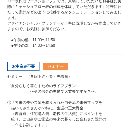
ロー表作成ワークショップ」では、来場していただいたお客様に実
際にキャッシュフロー表の作成を体験していただきます。将来にわ
たって家計がどのように推移するかをシュミレーションしてみまし
ょう。
ファイナンシャル・プランナーが丁寧に説明しながら作成していき
ますので、お気軽に参加ください。
●午前の部 11:00〜11:50
●午後の部 14:00〜14:50
セミナー
お申込み不要
セミナー （各回予約不要・先着順）
『自分らしく暮らすためのライフプラン
〜そのお金の準備で大丈夫ですか？〜』
①「将来の夢や希望を取り入れた自分流の未来マップを
描いてみませんか？特に、生涯の三大資金
（教育費、住宅購入費、老後の生活費）にポイントを
絞り、ご自身やご家族の将来の暮らしに合わせた設計の
コツをお話します。」