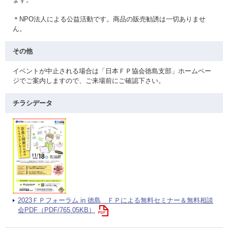
＊NPO法人による公益活動です。商品の販売勧誘は一切ありませ
ん。
その他
イベントが中止される場合は「日本ＦＰ協会徳島支部」ホームペー
ジでご案内しますので、ご来場前にご確認下さい。
チラシデータ
2023ＦＰフォーラム in 徳島 ＦＰによる無料セミナー＆無料相談
会PDF（PDF/765.05KB）