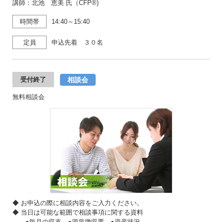
講師：北池 恵美 氏（CFP®)
時間帯
14:40～15:40
定員
申込先着 ３０名
相談会
受付終了
無料相談会
◆ お申込の際に相談内容をご入力ください。
◆ 当日は可能な範囲で相談事項に関する資料
●毎月の収支 ●源泉徴収票 ●資産状況