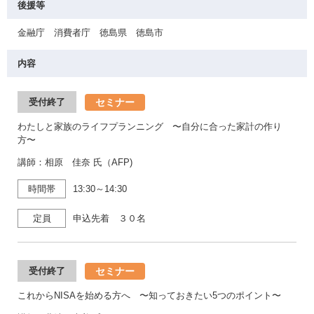
後援等
金融庁 消費者庁 徳島県 徳島市
内容
セミナー
受付終了
わたしと家族のライフプランニング 〜自分に合った家計の作り
方〜
講師：相原 佳奈 氏（AFP)
時間帯
13:30～14:30
定員
申込先着 ３０名
セミナー
受付終了
これからNISAを始める方へ 〜知っておきたい5つのポイント〜