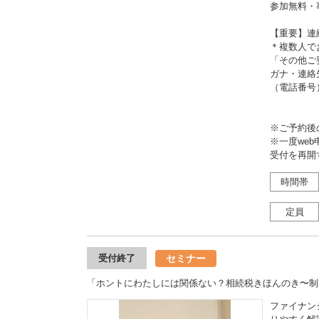
参加無料・
【重要】連
＊複数人で
「その他ご
ガナ・連絡
（電話番号
※ご予約後
※一度we
受付を再開
時間帯
定員
セミナー
受付終了
「ホントにわたしには関係ない？相続税きほんのき〜制
ファイナン