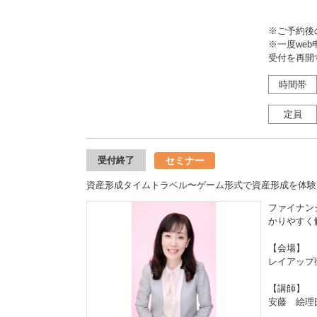
※ご予約後
※一度we
受付を再開
時間帯
定員
セミナー
受付終了
資産形成タイムトラベル〜ゲーム形式で資産形成を体験
ファイナン
かりやすく
【会場】
レイアップ
【講師】
安藤 絵理