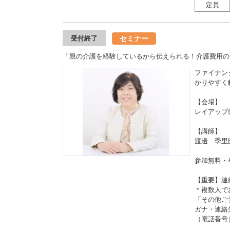
定員
セミナー
受付終了
「親の介護を経験しているから伝えられる！介護費用の
ファイナン
かりやすく
【会場】
レイアップ
【講師】
渡邊 季里
参加無料・
【重要】連
＊複数人で
「その他ご
ガナ・連絡
（電話番号