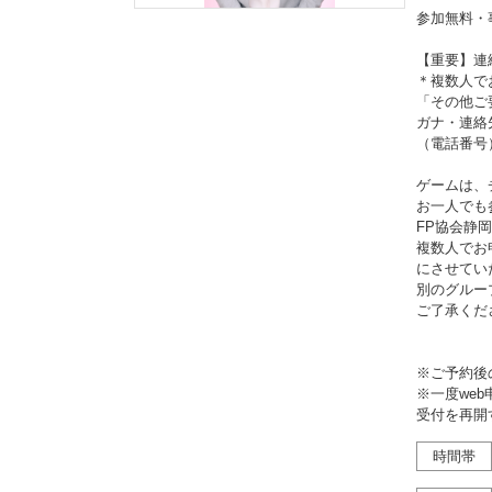
参加無料・
【重要】連
＊複数人で
「その他ご
ガナ・連絡
（電話番号
ゲームは、
お一人でも
FP協会静
複数人でお
にさせてい
別のグルー
ご了承くだ
※ご予約後
※一度we
受付を再開
時間帯