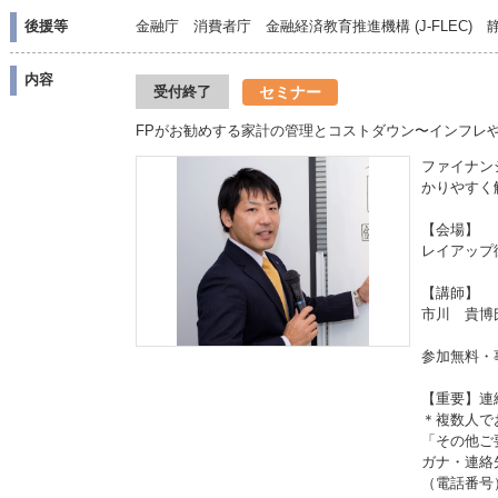
後援等
金融庁 消費者庁 金融経済教育推進機構 (J-FLEC
内容
セミナー
受付終了
FPがお勧めする家計の管理とコストダウン〜インフレ
ファイナン
かりやすく
【会場】
レイアップ
【講師】
市川 貴博
参加無料・
【重要】連
＊複数人で
「その他ご
ガナ・連絡
（電話番号