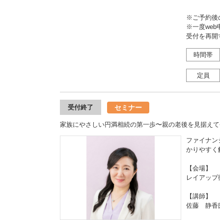
※ご予約後
※一度we
受付を再開
時間帯
定員
セミナー
受付終了
家族にやさしい円満相続の第一歩〜親の老後を見据えて
ファイナン
かりやすく
【会場】
レイアップ
【講師】
佐藤 静香