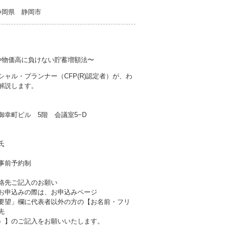
) 静岡県 静岡市
や物価高に負けない貯蓄増額法〜
シャル・プランナー（CFP(R)認定者）が、わ
解説します。
御幸町ビル 5階 会議室5−D
氏
事前予約制
絡先ご記入のお願い
お申込みの際は、お申込みページ
要望」欄に代表者以外の方の【お名前・フリ
先
）】のご記入をお願いいたします。