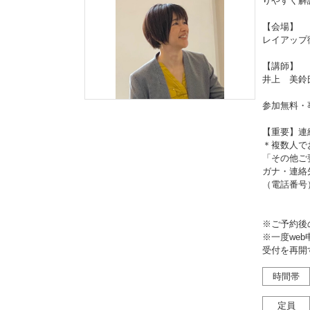
りやすく解
【会場】
レイアップ
【講師】
井上 美鈴
参加無料・
【重要】連
＊複数人で
「その他ご
ガナ・連絡
（電話番号
※ご予約後
※一度we
受付を再開
時間帯
定員