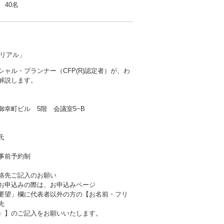
40名
リアル」
シャル・プランナー（CFP(R)認定者）が、わ
解説します。
御幸町ビル 5階 会議室5−B
氏
事前予約制
絡先ご記入のお願い
お申込みの際は、お申込みページ
要望」欄に代表者以外の方の【お名前・フリ
先
）】のご記入をお願いいたします。