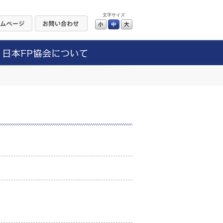
文字サイズ
小
中
大