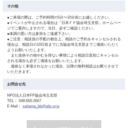
その他
●ご来場の際は、ご予約時間の5分〜10分前にお越しください。
●イベントが中止される場合は「日本ＦＰ協会埼玉支部」ホームペー
ジでご案内しますので、当日、必ずご確認ください。
●体調の悪い方は参加をご遠慮下さい。
●ご注意：相談員の手配の都合上、相談のご予約をキャンセルされる
場合は、相談日の10日前までに当協会埼玉支部までご連絡いただく
ようお願いいたします。
また急病その他やむを得ない事情により相談日直前にキャンセル
される場合も必ずご連絡をお願いいたします。
連絡なく来場されなかった場合、以降の無料相談はお断りさせて
いただきます。
お問合せ先
NPO法人日本FP協会埼玉支部
TEL： 048-650-2667
E-Mail：
saitama_bb@jafp.or.jp