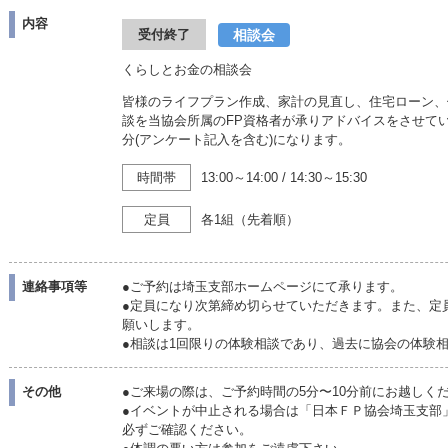
内容
相談会
受付終了
くらしとお金の相談会
皆様のライフプラン作成、家計の見直し、住宅ローン、
談を当協会所属のFP資格者が承りアドバイスをさせて
分(アンケート記入を含む)になります。
時間帯
13:00～14:00
/
14:30～15:30
定員
各1組（先着順）
連絡事項等
●ご予約は埼玉支部ホームページにて承ります。
●定員になり次第締め切らせていただきます。また、定
願いします。
●相談は1回限りの体験相談であり、過去に協会の体験
その他
●ご来場の際は、ご予約時間の5分〜10分前にお越しく
●イベントが中止される場合は「日本ＦＰ協会埼玉支部
必ずご確認ください。