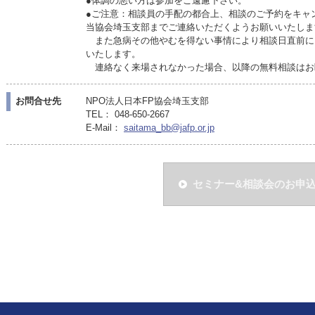
●体調の悪い方は参加をご遠慮下さい。
●ご注意：相談員の手配の都合上、相談のご予約をキャ
当協会埼玉支部までご連絡いただくようお願いいたしま
また急病その他やむを得ない事情により相談日直前に
いたします。
連絡なく来場されなかった場合、以降の無料相談はお
お問合せ先
NPO法人日本FP協会埼玉支部
TEL： 048-650-2667
E-Mail：
saitama_bb@jafp.or.jp
セミナー&相談会のお申