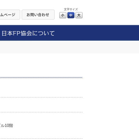
文字サイズ
小
中
大
ル10階