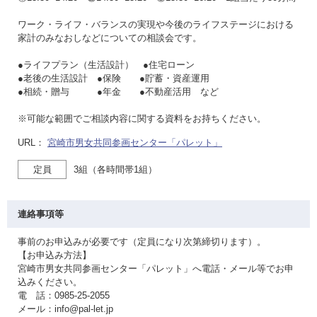
ワーク・ライフ・バランスの実現や今後のライフステージにおける
家計のみなおしなどについての相談会です。
●ライフプラン（生活設計） ●住宅ローン
●老後の生活設計 ●保険 ●貯蓄・資産運用
●相続・贈与 ●年金 ●不動産活用 など
※可能な範囲でご相談内容に関する資料をお持ちください。
URL：
宮崎市男女共同参画センター「パレット」
定員
3組（各時間帯1組）
連絡事項等
事前のお申込みが必要です（定員になり次第締切ります）。
【お申込み方法】
宮崎市男女共同参画センター「パレット」へ電話・メール等でお申
込みください。
電 話：0985-25-2055
メール：info@pal-let.jp