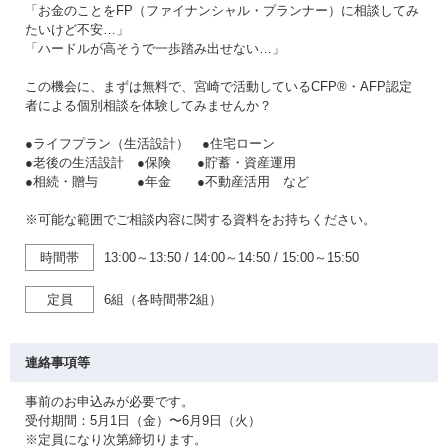
「お金のことをFP（ファイナンシャル・プランナー）に相談してみ
たいけど不安…」
「ハードルが高そうで一歩踏み出せない…」
この機会に、まずは無料で、宮崎で活動しているCFP®・AFP認定
者による個別相談を体験してみませんか？
●ライフプラン（生活設計） ●住宅ローン
●老後の生活設計 ●保険 ●貯蓄・資産運用
●相続・贈与 ●年金 ●不動産活用 など
※可能な範囲でご相談内容に関する資料をお持ちください。
時間帯
13:00～13:50
/
14:00～14:50
/
15:00～15:50
定員
6組（各時間帯2組）
連絡事項等
事前のお申込みが必要です。
受付期間：5月1日（金）〜6月9日（火）
※定員になり次第締切ります。