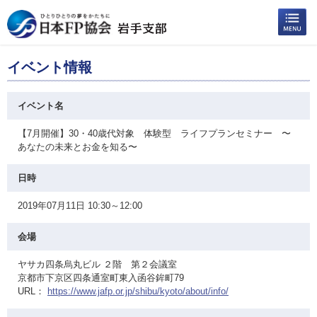
イベント情報
イベント名
【7月開催】30・40歳代対象 体験型 ライフプランセミナー 〜
あなたの未来とお金を知る〜
日時
2019年07月11日 10:30～12:00
会場
ヤサカ四条烏丸ビル ２階 第２会議室
京都市下京区四条通室町東入函谷鉾町79
URL：
https://www.jafp.or.jp/shibu/kyoto/about/info/