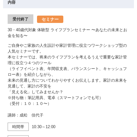
内容
セミナー
受付終了
30・40歳代対象 体験型 ライフプランセミナー 〜あなたの未来とお
金を知る〜
ご自身やご家族の人生設計や家計管理に役立つワークショップ型の
人気セミナーです。
本セミナーでは、将来のライフプランを考えるうえで重要な家計管
理に役立つ４つのツール
（ライフイベント表、年間収支表、バランスシート、キャッシュフ
ロー表）を紹介しながら、
未来の見通し方についてわかりやすくお伝えします。家計の未来を
見通して、家計の不安を
「見える化」してみませんか？
※持ち物：筆記用具、電卓（スマートフォンでも可）
（受付：１０：１０〜）
講師：成松 佳代子
時間帯
10:30～12:00