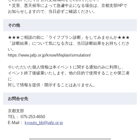
＊災害、悪天候等によって急遽中止になる場合は、京都支部HPで
お知らせしますので、当日必ずご確認ください。
その他
★★★ご相談の前に「ライフプラン診断」をしてみませんか★★★
「診断結果」について気になる方は、当日診断結果をお持ちくださ
い。
https://www.jafp.or.jp/know/lifeplan/simulation/
※いただいた個人情報は本イベントに関する通知のみに利用し、
イベント終了後破棄いたします。他の目的で使用することや第三者
に
対して情報を提供・開示することはありません。
お問合せ先
京都支部
TEL： 075-253-4650
E-Mail：
kyouto_bb@jafp.or.jp