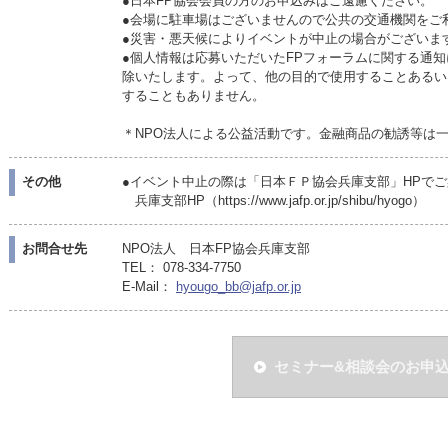
●日本FP協会会員の方のお申込みはご遠慮ください。
●会場に駐車場はございませんので公共の交通機関をご
●災害・悪天候によりイベントが中止の場合がございま
●個人情報は応募いただいたFPフォーラムに関する通知
除いたします。よって、他の目的で使用することあるい
することもありません。
＊NPO法人による公益活動です。金融商品の勧誘等は
その他
●イベント中止の際は「日本ＦＰ協会兵庫支部」HPで
兵庫支部HP（https://www.jafp.or.jp/shibu/hyogo）
お問合せ先
NPO法人 日本FP協会兵庫支部
TEL： 078-334-7750
E-Mail：
hyougo_bb@jafp.or.jp
セミナー&相談会のお申