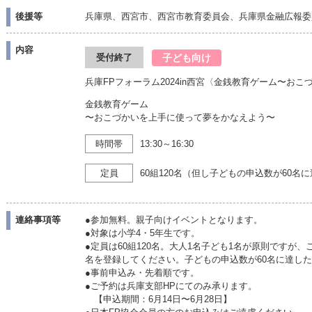
後援等
兵庫県、西宮市、西宮市教育委員会、兵庫県金融広報委
内容
子ども向け
受付終了
兵庫FPフォーラム2024in西宮〈金銭教育ゲーム〜お
金銭教育ゲーム
〜おこづかいを上手に使って夢をかなえよう〜
時間帯
13:30～16:30
定員
60組120名（但し子どもの申込数が60名
連絡事項等
●参加無料。親子向けイベントとなります。
●対象は小学4・5年生です。
●定員は60組120名。大人1名子ども1名が原則ですが
名を登録してください。子どもの申込数が60名に達し
●事前申込み・先着順です。
●ご予約は兵庫支部HPにてのみ承ります。
【申込期間：6月14日〜6月28日】